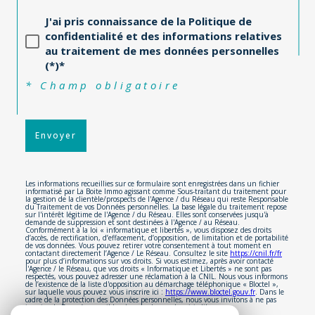
J'ai pris connaissance de la Politique de
confidentialité et des informations relatives
au traitement de mes données personnelles
(*)*
* Champ obligatoire
Envoyer
Les informations recueillies sur ce formulaire sont enregistrées dans un fichier
informatisé par La Boite Immo agissant comme Sous-traitant du traitement pour
la gestion de la clientèle/prospects de l'Agence / du Réseau qui reste Responsable
du Traitement de vos Données personnelles. La base légale du traitement repose
sur l'intérêt légitime de l'Agence / du Réseau. Elles sont conservées jusqu'à
demande de suppression et sont destinées à l'Agence / au Réseau.
Conformément à la loi « informatique et libertés », vous disposez des droits
d’accès, de rectification, d’effacement, d’opposition, de limitation et de portabilité
de vos données. Vous pouvez retirer votre consentement à tout moment en
contactant directement l’Agence / Le Réseau. Consultez le site
https://cnil.fr/fr
pour plus d’informations sur vos droits. Si vous estimez, après avoir contacté
l'Agence / le Réseau, que vos droits « Informatique et Libertés » ne sont pas
respectés, vous pouvez adresser une réclamation à la CNIL. Nous vous informons
de l’existence de la liste d'opposition au démarchage téléphonique « Bloctel »,
sur laquelle vous pouvez vous inscrire ici :
https://www.bloctel.gouv.fr
. Dans le
cadre de la protection des Données personnelles, nous vous invitons à ne pas
inscrire de Données sensibles dans le champ de saisie libre.