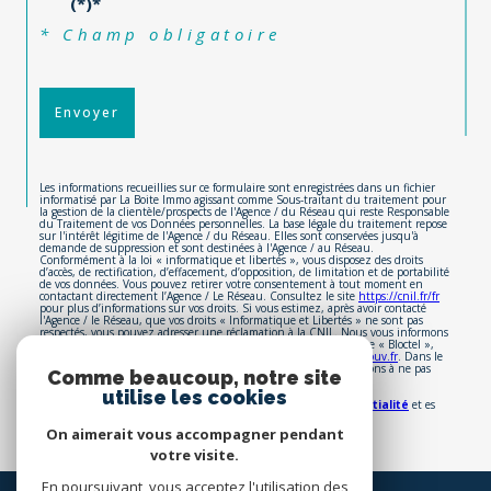
(*)*
* Champ obligatoire
Envoyer
Les informations recueillies sur ce formulaire sont enregistrées dans un fichier
informatisé par La Boite Immo agissant comme Sous-traitant du traitement pour
la gestion de la clientèle/prospects de l'Agence / du Réseau qui reste Responsable
du Traitement de vos Données personnelles. La base légale du traitement repose
sur l'intérêt légitime de l'Agence / du Réseau. Elles sont conservées jusqu'à
demande de suppression et sont destinées à l'Agence / au Réseau.
Conformément à la loi « informatique et libertés », vous disposez des droits
d’accès, de rectification, d’effacement, d’opposition, de limitation et de portabilité
de vos données. Vous pouvez retirer votre consentement à tout moment en
contactant directement l’Agence / Le Réseau. Consultez le site
https://cnil.fr/fr
pour plus d’informations sur vos droits. Si vous estimez, après avoir contacté
l'Agence / le Réseau, que vos droits « Informatique et Libertés » ne sont pas
respectés, vous pouvez adresser une réclamation à la CNIL. Nous vous informons
de l’existence de la liste d'opposition au démarchage téléphonique « Bloctel »,
Comme beaucoup, notre site
sur laquelle vous pouvez vous inscrire ici :
https://www.bloctel.gouv.fr
. Dans le
cadre de la protection des Données personnelles, nous vous invitons à ne pas
utilise les cookies
inscrire de Données sensibles dans le champ de saisie libre.
Ce site est protégé par reCAPTCHA, les
Politiques de Confidentialité
et es
On aimerait vous accompagner pendant
Conditions d'utilisation
de Google s'appliquent.
votre visite.
En poursuivant, vous acceptez l'utilisation des