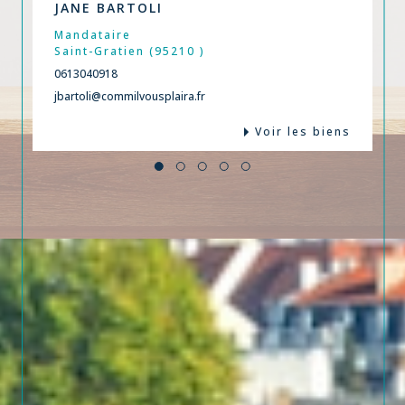
JANE BARTOLI
Mandataire
Saint-Gratien (95210 )
0613040918
jbartoli@commilvousplaira.fr
Voir les biens