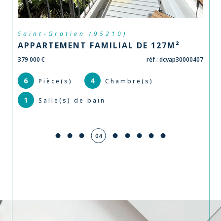
Épinay-sur-Seine (93800)
 127M²
APPARTEMENT - T3 - EPINAY SU
/ ORMESSON
éf : dcvap30000407
167 000 €
réf : f
)
3
2
Pièce(s)
Chambre(s)
1
Salle(s) de bain
05