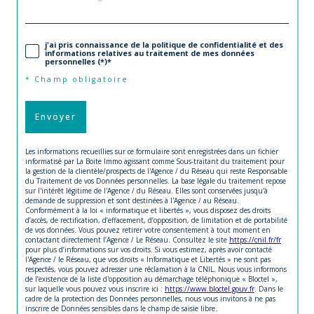
j'ai pris connaissance de la politique de confidentialité et des
informations relatives au traitement de mes données
personnelles (*)*
* Champ obligatoire
Envoyer
Les informations recueillies sur ce formulaire sont enregistrées dans un fichier
informatisé par La Boite Immo agissant comme Sous-traitant du traitement pour
la gestion de la clientèle/prospects de l'Agence / du Réseau qui reste Responsable
du Traitement de vos Données personnelles. La base légale du traitement repose
sur l'intérêt légitime de l'Agence / du Réseau. Elles sont conservées jusqu'à
demande de suppression et sont destinées à l'Agence / au Réseau.
Conformément à la loi « informatique et libertés », vous disposez des droits
d’accès, de rectification, d’effacement, d’opposition, de limitation et de portabilité
de vos données. Vous pouvez retirer votre consentement à tout moment en
contactant directement l’Agence / Le Réseau. Consultez le site
https://cnil.fr/fr
pour plus d’informations sur vos droits. Si vous estimez, après avoir contacté
l'Agence / le Réseau, que vos droits « Informatique et Libertés » ne sont pas
respectés, vous pouvez adresser une réclamation à la CNIL. Nous vous informons
de l’existence de la liste d'opposition au démarchage téléphonique « Bloctel »,
sur laquelle vous pouvez vous inscrire ici :
https://www.bloctel.gouv.fr
. Dans le
cadre de la protection des Données personnelles, nous vous invitons à ne pas
inscrire de Données sensibles dans le champ de saisie libre.