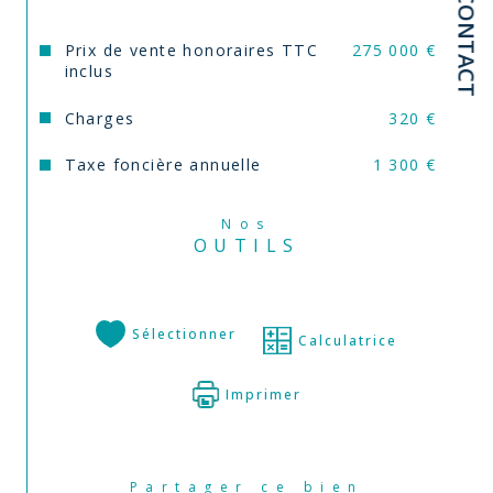
CONTACT
Annonce proposée par un agent commercial
Prix de vente honoraires TTC
275 000 €
inclus
Charges
320 €
Taxe foncière annuelle
1 300 €
Nos
OUTILS
Sélectionner
Calculatrice
Imprimer
Partager ce bien