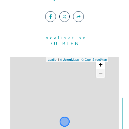
Localisation
DU BIEN
Leaflet
|
©
Maps
|
© OpenStreetMap
Jawg
+
−