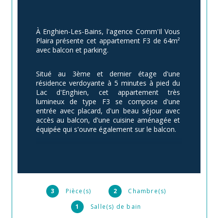
À Enghien-Les-Bains, l'agence Comm'Il Vous 
Plaira présente cet appartement F3 de 64m² 
avec balcon et parking. 
Situé au 3ème et dernier étage d'une 
résidence verdoyante à 5 minutes à pied du 
Lac d'Enghien, cet appartement très 
lumineux de type F3 se compose d'une 
entrée avec placard, d'un beau séjour avec 
accès au balcon, d'une cuisine aménagée et 
équipée qui s'ouvre également sur le balcon. 
Coté nuit 2 chambres de 11 et 13m² dont une 
avec dressing. 
La salle de bain salle comprend un meuble 
3
Pièce(s)
2
Chambre(s)
double vasque et se rpolonge par un un coin 
buanderie ventilée (séchoir). Les toilettes 
1
Salle(s) de bain
sont séparés.   