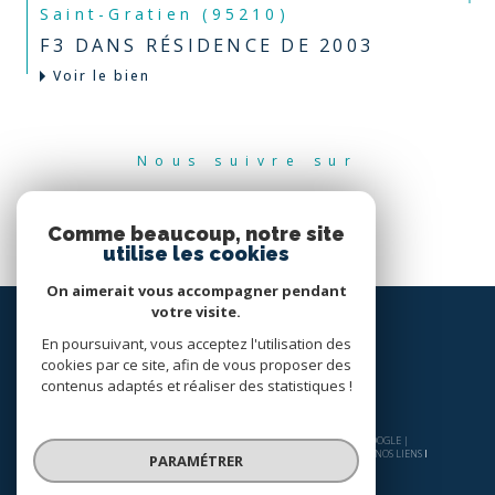
Saint-Gratien (95210)
F3 DANS RÉSIDENCE DE 2003
Voir le bien
Nous suivre sur
Comme beaucoup, notre site
utilise les cookies
On aimerait vous accompagner pendant
votre visite.
En poursuivant, vous acceptez l'utilisation des
cookies par ce site, afin de vous proposer des
contenus adaptés et réaliser des statistiques !
© 2026 | TOUS DROITS RÉSERVÉS | TRADUCTION POWERED BY GOOGLE |
NOS HONORAIRES
PLAN DU SITE
MENTIONS LÉGALES
ADMIN
NOS LIENS
PARAMÉTRER
POLITIQUE RGPD
COOKIES