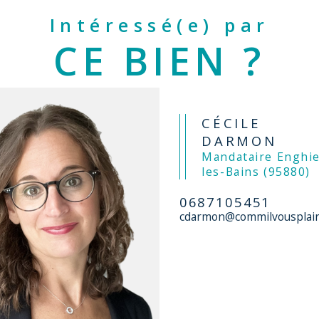
Intéressé(e) par
CE BIEN ?
CÉCILE
DARMON
Mandataire Enghien-
les-Bains (95880)
0687105451
cdarmon@commilvousplair