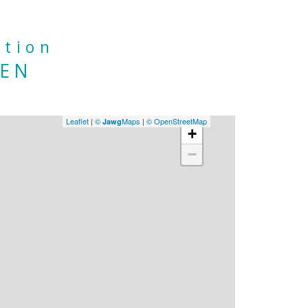
ation
IEN
Leaflet
|
©
Maps
|
© OpenStreetMap
Jawg
+
−