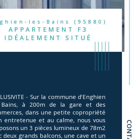
nghien-les-Bains (95880)
APPARTEMENT F3
IDÉALEMENT SITUÉ
LUSIVITE - Sur la commune d'Enghien 
 Bains, à 200m de la gare et des 
merces, dans une petite copropriété 
n entretenue et au calme, nous vous 
CONTACT
posons un 3 pièces lumineux de 78m2 
istiques
Valeurs
mbre de pièces
c deux grands balcons, une cave et un 