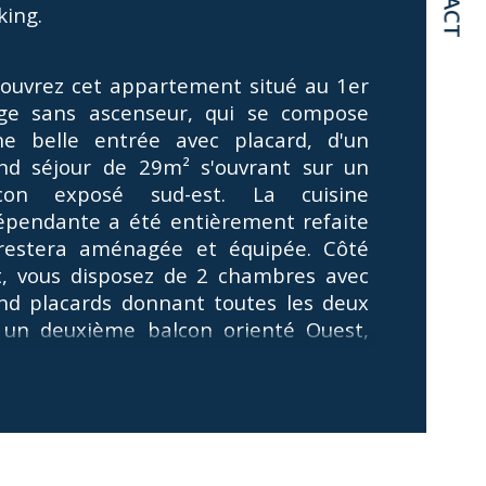
king. 
age
ouvrez cet appartement situé au 1er 
censeur
ge sans ascenseur, qui se compose 
ne belle entrée avec placard, d'un 
de salle d'eau
nd séjour de 29m² s'ouvrant sur un 
con exposé sud-est. La cuisine 
épendante a été entièrement refaite 
restera aménagée et équipée. Côté 
t, vous disposez de 2 chambres avec 
nd placards donnant toutes les deux 
 un deuxième balcon orienté Ouest, 
 grande salle d'eau avec fenêtre et un 
indépendant. Une cave et un parking 
sous-sol complètent ce bien. 
ite copropriété, faibles charges, 