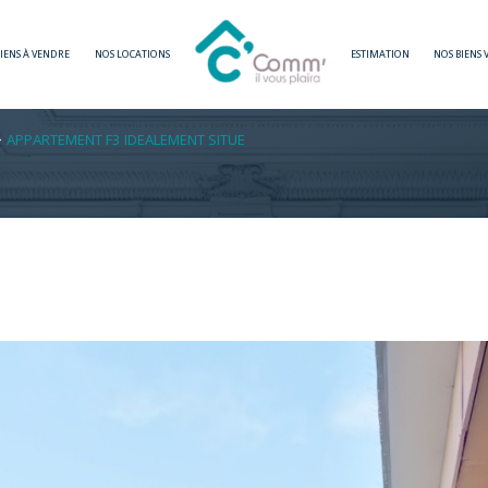
BIENS À VENDRE
NOS LOCATIONS
ESTIMATION
NOS BIENS
Voir les
5
annonces
APPARTEMENT F3 IDEALEMENT SITUE
imer
1
LOCALISATION
BUDGET
n-les-Bains
3 Pièces