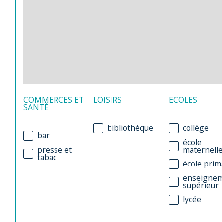
COMMERCES ET
LOISIRS
ECOLES
SANTÉ
bibliothèque
collège
bar
école
presse et
maternell
tabac
école prim
enseigne
supérieur
lycée