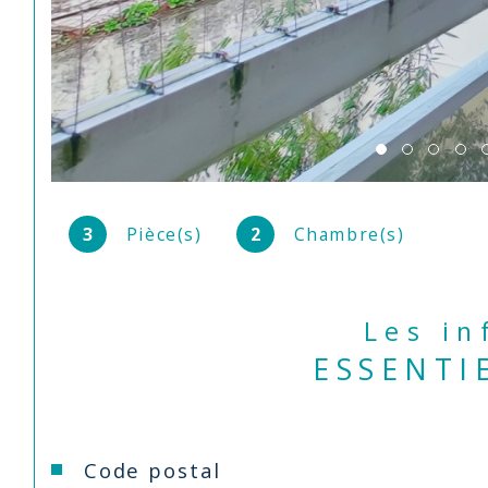
3
Pièce(s)
2
Chambre(s)
Les i
ESSENTI
Caractéristiques
Valeurs
Code postal