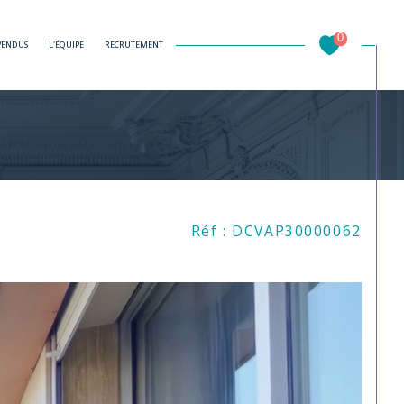
0
 VENDUS
L'ÉQUIPE
RECRUTEMENT
Filtrer
Réf : DCVAP30000062
Réinitialiser les filtres