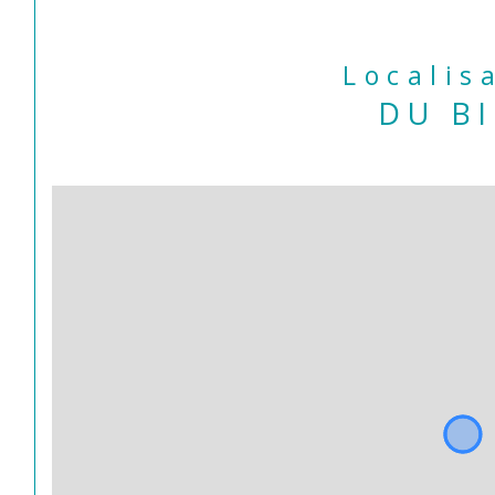
Localis
DU B