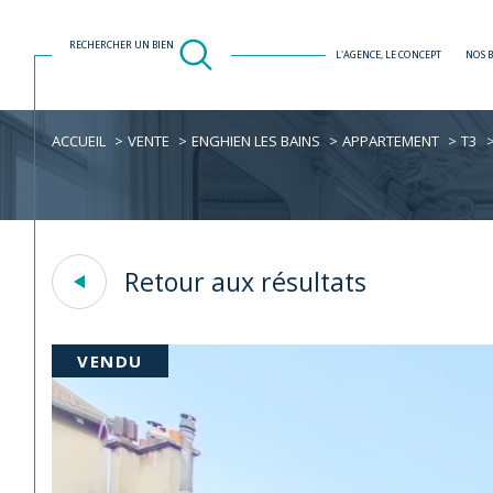
RECHERCHER UN BIEN
L'AGENCE, LE CONCEPT
NOS 
ACCUEIL
VENTE
ENGHIEN LES BAINS
APPARTEMENT
T3
Acheter
Est
1
TYPE DE BIEN
de l'ancien
Retour aux résultats
Appartement
95880 - Enghie
VENDU