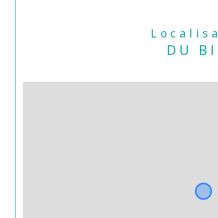
Localis
DU B