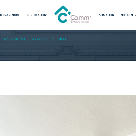
BIENS À VENDRE
NOS LOCATIONS
ESTIMATION
NOS BIENS
Voir les
0
annonces
F4 5 A 5MIN DE LA GARE D ENGHIEN
imer
1
LOCALISATION
BUDGET
n-les-Bains
5 Pièces