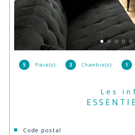
5
Pièce(s)
3
Chambre(s)
1
Les i
ESSENTI
Caractéristiques
Valeurs
Code postal