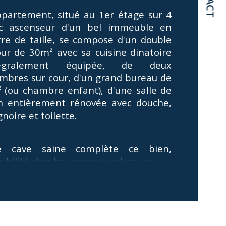
ppartement, situé au 1er étage sur 4 
age
c ascenseur d'un bel immeuble en 
rre de taille, se compose d'un double 
censeur
our de 30m² avec sa cuisine dinatoire 
tégralement équipée, de deux 
de salle de bains
mbres sur cour, d'un grand bureau de 
 (ou chambre enfant), d'une salle de 
n entièrement rénovée avec douche, 
noire et toilette. 
e cave saine complète ce bien, 
ibilité d'un box en sous-sol en sus.
 charges de copropriété sont de 
€/mois et comprennent le chauffage, 
au chaude et froide et l'entretien des 