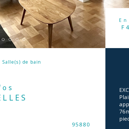
E
F
Salle(s) de bain
nfos
EXC
ELLES
Pla
app
76m
pie
Caractér
95880
No