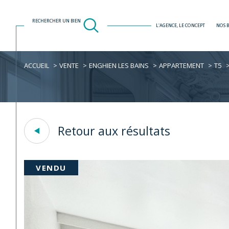
RECHERCHER UN BIEN
L'AGENCE, LE CONCEPT
NOS 
ACCUEIL
VENTE
ENGHIEN LES BAINS
APPARTEMENT
T5
Acheter
Est
1
TYPE DE BIEN
de l'ancien
Retour aux résultats
Appartement
95880 - Enghie
VENDU