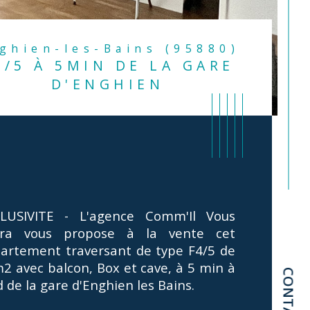
nghien-les-Bains (95880)
4/5 À 5MIN DE LA GARE
D'ENGHIEN
LUSIVITE - L'agence Comm'Il Vous 
ira vous propose à la vente cet 
artement traversant de type F4/5 de 
2 avec balcon, Box et cave, à 5 min à 
CONTACT
d de la gare d'Enghien les Bains. 
istiques
Valeurs
mbre de pièces