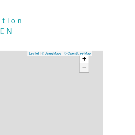
ation
IEN
Leaflet
|
©
Maps
|
© OpenStreetMap
Jawg
+
−