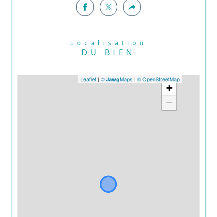
Localisation
DU BIEN
Leaflet
|
©
Maps
|
© OpenStreetMap
Jawg
+
−