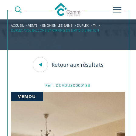
ACCUEIL
VENTE
ENGHIEN LES BAINS
DUPLEX
T4
DUPLEX AVEC BALCONS ET PARKING EN LIMITE D ENGHIEN
Retour aux résultats
Réf : DCVDU30000133
VENDU