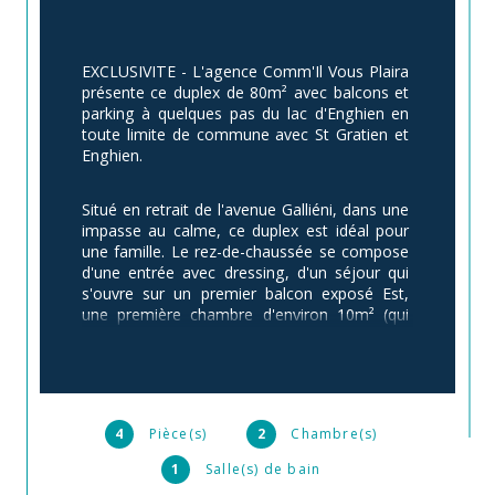
EXCLUSIVITE - L'agence Comm'Il Vous Plaira 
présente ce duplex de 80m² avec balcons et 
parking à quelques pas du lac d'Enghien en 
toute limite de commune avec St Gratien et 
Enghien.
Situé en retrait de l'avenue Galliéni, dans une 
impasse au calme, ce duplex est idéal pour 
une famille. Le rez-de-chaussée se compose 
d'une entrée avec dressing, d'un séjour qui 
s'ouvre sur un premier balcon exposé Est, 
une première chambre d'environ 10m² (qui 
peut s'ouvrir afin d'agrandir le séjour), d'une 
cuisine séparée qui restera aménagée et 
équipée et d'un toilette.
L'espace nuit se poursuit à l'étage avec une 
4
Pièce(s)
2
Chambre(s)
suite parentale de 15m² avec dressing et 
1
Salle(s) de bain
salle de bain, une troisème chambre de 12m² 
avec sa salle d'eau attenante et un toilette. 