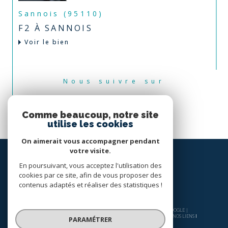
Sannois (95110)
F2 À SANNOIS
Voir le bien
Nous suivre sur
Comme beaucoup, notre site
utilise les cookies
On aimerait vous accompagner pendant
votre visite.
En poursuivant, vous acceptez l'utilisation des
cookies par ce site, afin de vous proposer des
contenus adaptés et réaliser des statistiques !
© 2026 | TOUS DROITS RÉSERVÉS | TRADUCTION POWERED BY GOOGLE |
NOS HONORAIRES
PLAN DU SITE
MENTIONS LÉGALES
ADMIN
NOS LIENS
PARAMÉTRER
POLITIQUE RGPD
COOKIES