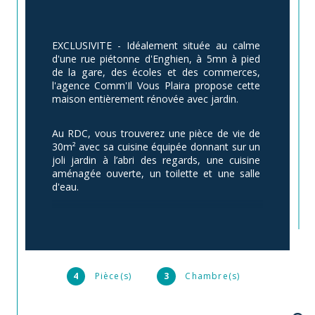
EXCLUSIVITE - Idéalement située au calme 
d'une rue piétonne d'Enghien, à 5mn à pied 
de la gare, des écoles et des commerces, 
l'agence Comm'Il Vous Plaira propose cette 
maison entièrement rénovée avec jardin. 
Au RDC, vous trouverez une pièce de vie de 
30m² avec sa cuisine équipée donnant sur un 
joli jardin à l’abri des regards, une cuisine 
aménagée ouverte, un toilette et une salle 
d'eau.
A l’étage, 2 chambres dont une avec 
mezzanine permettant un espace nuit et 
bureau ou dressing.
4
Pièce(s)
3
Chambre(s)
Dans le jardin, une dépendance de 9m² avec 
douche peut servir pour une profession 
libérale ou un petit studio indépendant. 