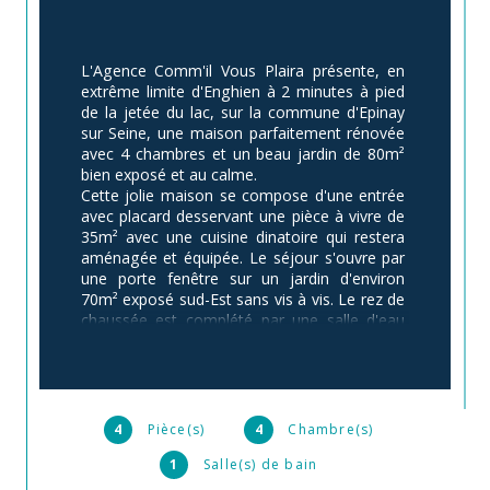
L'Agence Comm'il Vous Plaira présente, en 
extrême limite d'Enghien à 2 minutes à pied 
de la jetée du lac, sur la commune d'Epinay 
sur Seine, une maison parfaitement rénovée 
avec 4 chambres et un beau jardin de 80m² 
bien exposé et au calme.
Cette jolie maison se compose d'une entrée 
avec placard desservant une pièce à vivre de 
35m² avec une cuisine dinatoire qui restera 
aménagée et équipée. Le séjour s'ouvre par 
une porte fenêtre sur un jardin d'environ 
70m² exposé sud-Est sans vis à vis. Le rez de 
chaussée est complété par une salle d'eau 
avec toilette et un accès au sous-sol. 
Au 1er niveau, 3 chambres dont une de 12m² 
avec placard puis 2 chambres de 10,5m², une 
salle d'eau avec toilettes et buanderie. 
4
Pièce(s)
4
Chambre(s)
Au 2ème niveau, une grande chambre de 
1
Salle(s) de bain
plus de 20m² au sol avec un grand dressing 
et un toilette avec lave-mains. 