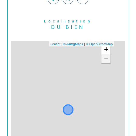
Localisation
DU BIEN
Leaflet
|
©
Maps
|
© OpenStreetMap
Jawg
+
−