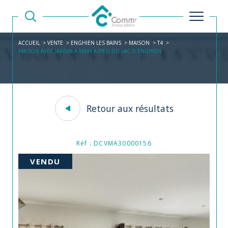
ACCUEIL
VENTE
ENGHIEN LES BAINS
MAISON
T4
MAISON AVEC JARDIN A 5MIN A PIED DU LAC D ENGHIEN
Retour aux résultats
Réf : DCVMA30000156
VENDU