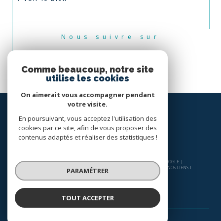
Nous suivre sur
Comme beaucoup, notre site
utilise les cookies
On aimerait vous accompagner pendant
votre visite.
En poursuivant, vous acceptez l'utilisation des
cookies par ce site, afin de vous proposer des
contenus adaptés et réaliser des statistiques !
© 2026 | TOUS DROITS RÉSERVÉS | TRADUCTION POWERED BY GOOGLE |
NOS HONORAIRES
PLAN DU SITE
MENTIONS LÉGALES
ADMIN
NOS LIENS
PARAMÉTRER
POLITIQUE RGPD
COOKIES
TOUT ACCEPTER