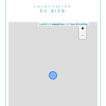
Localisation
DU BIEN
Leaflet
|
©
Maps
|
© OpenStreetMap
Jawg
+
−