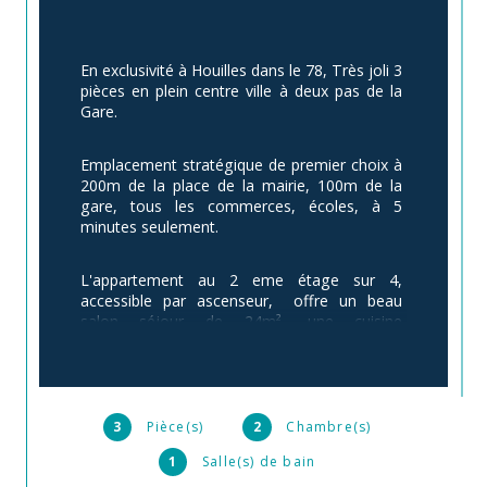
En exclusivité à Houilles dans le 78, Très joli 3 
pièces en plein centre ville à deux pas de la 
Gare.
Emplacement stratégique de premier choix à 
200m de la place de la mairie, 100m de la 
gare, tous les commerces, écoles, à 5 
minutes seulement. 
L'appartement au 2 eme étage sur 4, 
accessible par ascenseur,  offre un beau 
salon séjour de 24m², une cuisine 
entièrement équipée de 8,5m², deux 
chambres de 11 et 10,5m².WC indépendant 
et Salle de bain de 4 m² environ.Très belle 
déco, aucun travaux à prévoir, venez poser 
vos valises et profiter de ce joli cade de vie.
3
Pièce(s)
2
Chambre(s)
1
Salle(s) de bain
L'appartement jouit d'une double orientation 