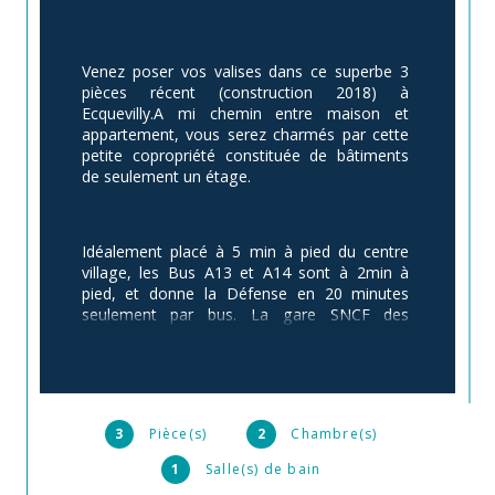
Venez poser vos valises dans ce superbe 3 
pièces récent (construction 2018) à 
Ecquevilly.A mi chemin entre maison et 
appartement, vous serez charmés par cette 
petite copropriété constituée de bâtiments 
de seulement un étage.
Idéalement placé à 5 min à pied du centre 
village, les Bus A13 et A14 sont à 2min à 
pied, et donne la Défense en 20 minutes 
seulement par bus. La gare SNCF des 
Mureaux est quant à elle à tout juste 6 km.
L'appartement au 1er et dernier étage, offre 
un beau salon séjour de 21m², une cuisine 
entièrement équipée de 6.5m², disposant 
3
Pièce(s)
2
Chambre(s)
d'un petit cellier-débarras de 3m², 2 
1
Salle(s) de bain
chambres de 12 et 10m², dont une avec un 
grand placard intégré.WC indépendant et 