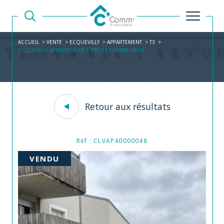
ACCUEIL
VENTE
ECQUEVILLY
APPARTEMENT
T3
ECQUEVILLY APPARTEMENT 3 PIECES COMME NEUF
Retour aux résultats
Réf : CLVAP40000048
VENDU