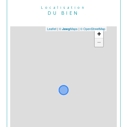
Localisation
DU BIEN
Leaflet
|
©
Maps
|
© OpenStreetMap
Jawg
+
−