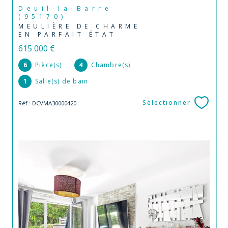
Deuil-la-Barre
(95170)
MEULIÈRE DE CHARME
EN PARFAIT ÉTAT
615 000 €
6
Pièce(s)
4
Chambre(s)
1
Salle(s) de bain
Sélectionner
Réf : DCVMA30000420