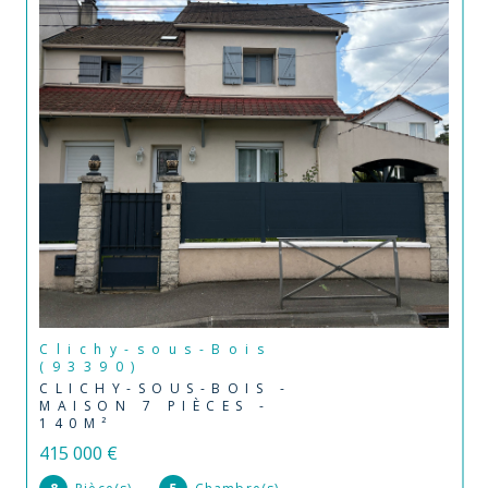
Clichy-sous-Bois
(93390)
CLICHY-SOUS-BOIS -
MAISON 7 PIÈCES -
140M²
415 000 €