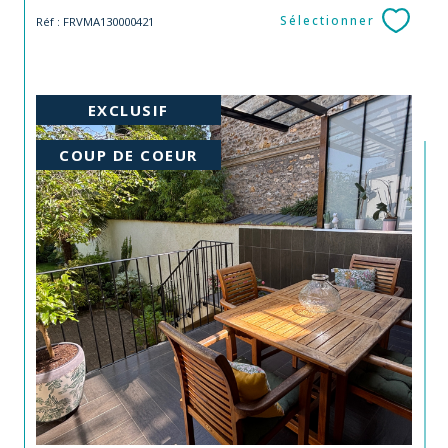
Sélectionner
Réf : FRVMA130000421
EXCLUSIF
COUP DE COEUR