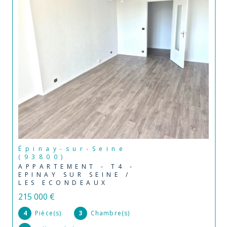
Épinay-sur-Seine
(93800)
APPARTEMENT - T4 -
EPINAY SUR SEINE /
LES ECONDEAUX
215 000 €
4
Pièce(s)
3
Chambre(s)