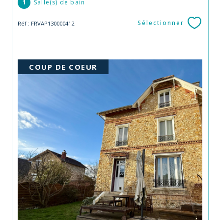
1
Salle(s) de bain
Sélectionner
Réf : FRVAP130000412
COUP DE COEUR