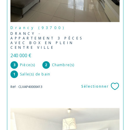
Drancy (93700)
DRANCY -
APPARTEMENT 3 PÈCES
AVEC BOX EN PLEIN
CENTRE VILLE
240 000 €
3
Pièce(s)
2
Chambre(s)
1
Salle(s) de bain
Sélectionner
Réf : CLVAP40000413