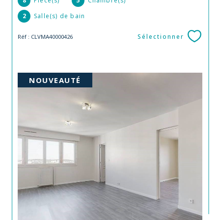
8
Pièce(s)
5
Chambre(s)
2
Salle(s) de bain
Sélectionner
Réf : CLVMA40000426
NOUVEAUTÉ