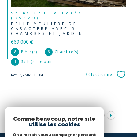
Saint-Leu-la-Forêt
(95320)
BELLE MEULIÈRE DE
CARACTÈRE AVEC 6
CHAMBRES ET JARDIN
669 000 €
8
Pièce(s)
6
Chambre(s)
1
Salle(s) de bain
Sélectionner
Réf : BJVMA110000411
1
2
3
4
5
...
8
Comme beaucoup, notre site
utilise les cookies
On aimerait vous accompagner pendant