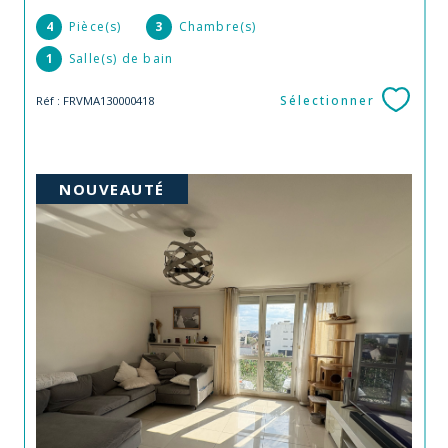
4
Pièce(s)
3
Chambre(s)
1
Salle(s) de bain
Sélectionner
Réf : FRVMA130000418
NOUVEAUTÉ