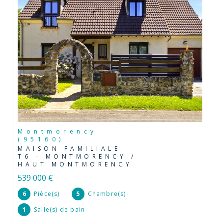
Montmorency
(95160)
MAISON FAMILIALE -
T6 - MONTMORENCY /
HAUT MONTMORENCY
539 000 €
6
Pièce(s)
5
Chambre(s)
1
Salle(s) de bain