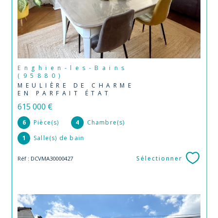
Enghien-les-Bains
(95880)
MEULIÈRE DE CHARME
EN PARFAIT ÉTAT
615 000 €
6
Pièce(s)
4
Chambre(s)
1
Salle(s) de bain
Sélectionner
Réf : DCVMA30000427