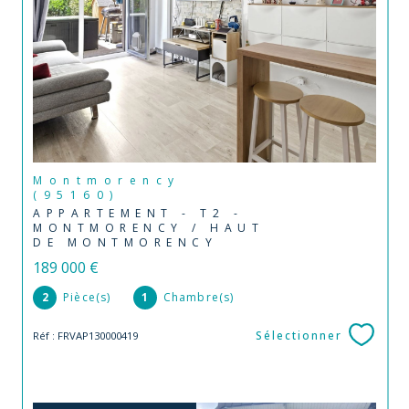
Montmorency
(95160)
APPARTEMENT - T2 -
MONTMORENCY / HAUT
DE MONTMORENCY
189 000 €
2
Pièce(s)
1
Chambre(s)
Sélectionner
Réf : FRVAP130000419