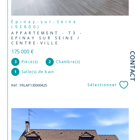
Épinay-sur-Seine
(93800)
APPARTEMENT - T3 -
EPINAY SUR SEINE /
CENTRE-VILLE
175 000 €
CONTACT
3
Pièce(s)
2
Chambre(s)
1
Salle(s) de bain
Sélectionner
Réf : FRLAP130000425