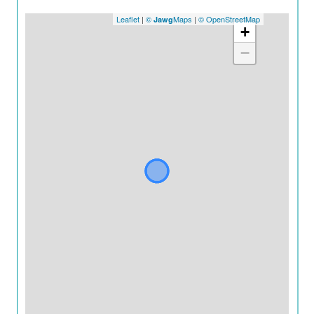
Leaflet
|
©
Maps
|
© OpenStreetMap
Jawg
+
−