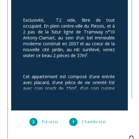
Exclusivité,  T2 vide, libre de tout 
occupant. En plein centre-ville du Plessis, et à 
2 pas de la futur ligne de Tramway n°10 
Antony-Clamart, au sein d'un bel immeuble 
moderne construit en 2007 et au coeur de la 
nouvelle cité jardin, au rdc surélevé, venez 
visiter ce beau 2 pièces de 37m².
Cet appartement est composé d'une entrée 
avec placard, d'une pièce de vie orienté Est 
avec coin snack de 15m², d'un coin cuisine 
entièrement aménagé de 3m², d'une 
chambre de 11m² donnant accès à une salle 
de bain avec WC de 6.5m².
L'appartement sera vendu libre de toute 
2
Pièce(s)
1
Chambre(s)
occupation. La locataire actuellement en 
place à donné son congé de départ pour le 7 
octobre 2021.