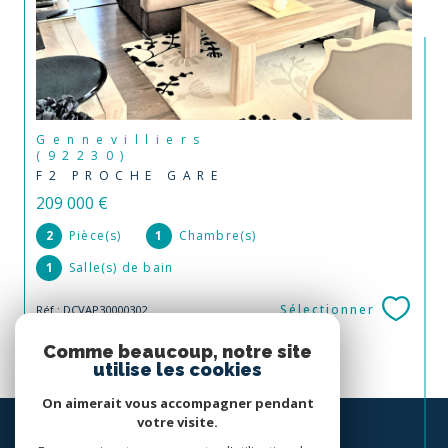
Gennevilliers
(92230)
F2 PROCHE GARE
209 000 €
2
Pièce(s)
1
Chambre(s)
1
Salle(s) de bain
Sélectionner
Réf : DCVAP30000302
Comme beaucoup, notre site
utilise les cookies
On aimerait vous accompagner pendant
votre visite.