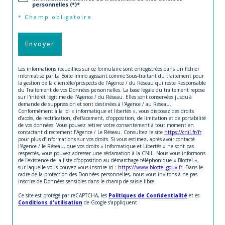
personnelles (*)*
* Champ obligatoire
Envoyer
Les informations recueillies sur ce formulaire sont enregistrées dans un fichier
informatisé par La Boite Immo agissant comme Sous-traitant du traitement pour
la gestion de la clientèle/prospects de l'Agence / du Réseau qui reste Responsable
du Traitement de vos Données personnelles. La base légale du traitement repose
sur l'intérêt légitime de l'Agence / du Réseau. Elles sont conservées jusqu'à
demande de suppression et sont destinées à l'Agence / au Réseau.
Conformément à la loi « informatique et libertés », vous disposez des droits
d’accès, de rectification, d’effacement, d’opposition, de limitation et de portabilité
de vos données. Vous pouvez retirer votre consentement à tout moment en
contactant directement l’Agence / Le Réseau. Consultez le site
https://cnil.fr/fr
pour plus d’informations sur vos droits. Si vous estimez, après avoir contacté
l'Agence / le Réseau, que vos droits « Informatique et Libertés » ne sont pas
respectés, vous pouvez adresser une réclamation à la CNIL. Nous vous informons
de l’existence de la liste d'opposition au démarchage téléphonique « Bloctel »,
sur laquelle vous pouvez vous inscrire ici :
https://www.bloctel.gouv.fr
. Dans le
cadre de la protection des Données personnelles, nous vous invitons à ne pas
inscrire de Données sensibles dans le champ de saisie libre.
Ce site est protégé par reCAPTCHA, les
Politiques de Confidentialité
et es
Conditions d'utilisation
de Google s'appliquent.