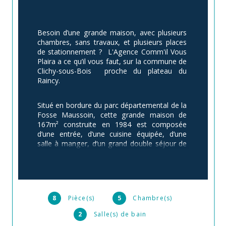
Besoin d’une grande maison, avec plusieurs 
chambres, sans travaux, et plusieurs places 
de stationnement ?  L'Agence Comm'il Vous 
Plaira a ce qu’il vous faut, sur la commune de 
Clichy-sous-Bois  proche du plateau du 
Raincy.
Situé en bordure du parc départemental de la 
Fosse Maussoin, cette grande maison de 
167m² construite en 1984 est composée 
d’une entrée, d’une cuisine équipée, d’une 
salle à manger, d’un grand double séjour de 
33m², de 5 chambres (dont une suite 
parentale avec salle de bain), d’une vaste 
véranda, d’un garage et d’un atelier.
Possibilité de garer minimum 3 voitures sur 
8
Pièce(s)
5
Chambre(s)
l’allée qui mène au garage situé en fond de 
2
Salle(s) de bain
parcelle.