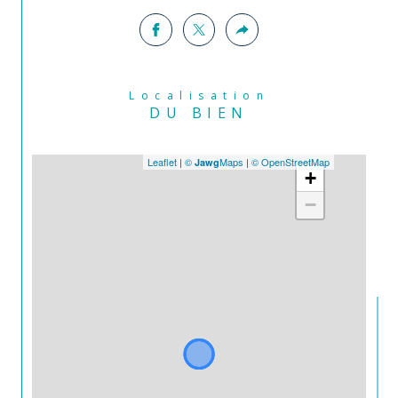
Localisation
DU BIEN
Leaflet
|
©
Maps
|
© OpenStreetMap
Jawg
+
−