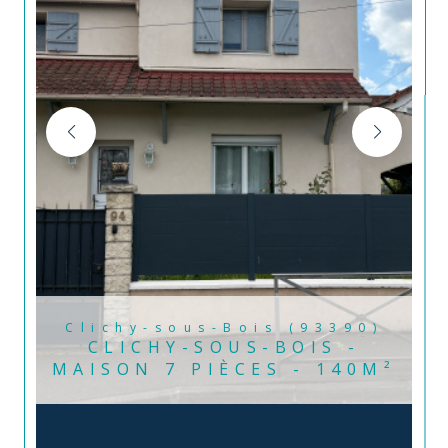
Clichy-sous-Bois (93390)
CLICHY-SOUS-BOIS -
MAISON 7 PIÈCES - 140M²