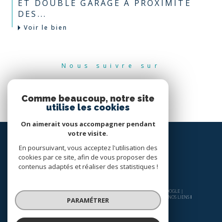
ET DOUBLE GARAGE À PROXIMITÉ
DES...
Voir le bien
Nous suivre sur
Comme beaucoup, notre site
utilise les cookies
On aimerait vous accompagner pendant
votre visite.
En poursuivant, vous acceptez l'utilisation des
cookies par ce site, afin de vous proposer des
contenus adaptés et réaliser des statistiques !
© 2026 | TOUS DROITS RÉSERVÉS | TRADUCTION POWERED BY GOOGLE |
NOS HONORAIRES
PLAN DU SITE
MENTIONS LÉGALES
ADMIN
NOS LIENS
PARAMÉTRER
POLITIQUE RGPD
COOKIES