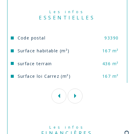
Maison doublement isolée intérieur-extérieur 
Les infos
d’où l’excellent DPE.
ESSENTIELLES
Terrain de 436m².
Caractéristiques
Valeurs
Code postal
93390
Ecoles, commerces du Raincy à proximité.
Surface habitable (m²)
167 m²
Secteur pavillonnaire calme.
surface terrain
436 m²
Pour une visite ou plus de précisions, 
Surface loi Carrez (m²)
167 m²
contactez Laurent CARO de l’agence Comm’ 
il vous plaira Le Perreux au 06 51 61 69 08
Vidéo disponible sur la chaine Youtube de 
Comm’il vous plaira.
Annonce proposée par un agent commercial
Les infos
FINANCIÈRES