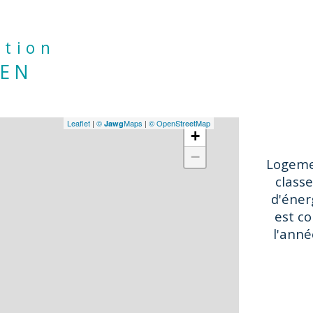
ation
IEN
Leaflet
|
©
Maps
|
© OpenStreetMap
Jawg
+
−
Logeme
classe
d'éner
est co
l'anné