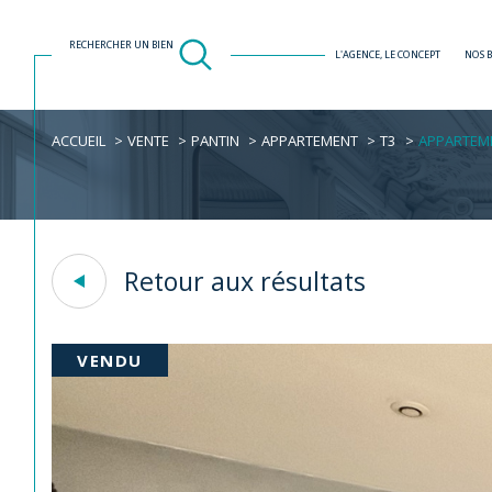
RECHERCHER UN BIEN
L'AGENCE, LE CONCEPT
NOS 
ACCUEIL
VENTE
PANTIN
APPARTEMENT
T3
APPARTEME
Acheter
Est
1
TYPE DE BIEN
de l'ancien
Retour aux résultats
Appartement
93500 - Pantin
VENDU