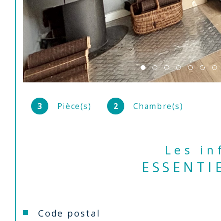
3
Pièce(s)
2
Chambre(s)
Les i
ESSENTI
Caractéristiques
Valeurs
Code postal