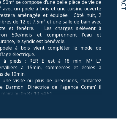
e 50m² se compose d'une belle pièce de vie de 
 avec un poele à bois et une cuisine ouverte 
age
restera aménagée et équipée.  Côté nuit, 2 
bres de 12 et 7,5m² et une salle de bain avec 
censeur
ette et fenêtre.   Les charges s'élèvent à 
iron 50e/mois et comprennent l'eau et 
urance, le syndic est bénévole.

de salle d'eau
poele à bois vient compléter le mode de 
ffage électrique.

t à pieds : RER E est à 18 min, M° L7 
rvilliers à 15min, commerces et écoles à 
s de 10min.

 une visite ou plus de précisions, contactez 
le Darmon, Directrice de l’agence Comm’ il 
nonce proposée par un agent 
mercial