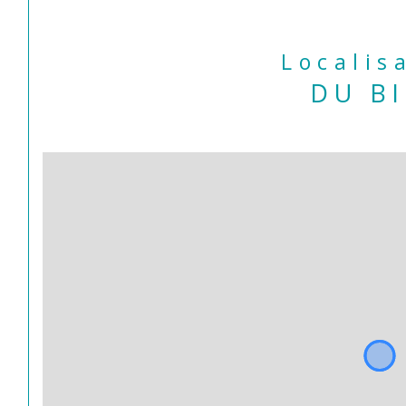
Localis
DU B