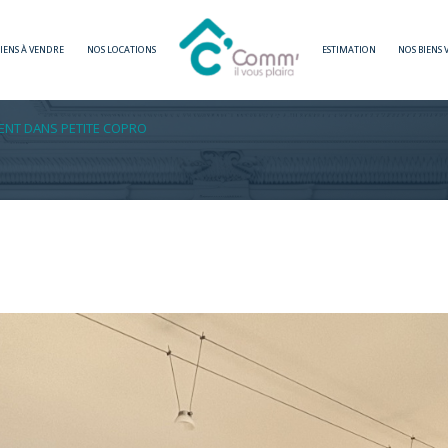
BIENS À VENDRE
NOS LOCATIONS
ESTIMATION
NOS BIENS
Voir les
0
annonces
NT DANS PETITE COPRO
imer
1
LOCALISATION
BUDGET
3 Pièces