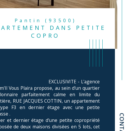
Pantin (93500)
PARTEMENT DANS PETITE
COPRO
                              EXCLUSIVITE - L'agence 
'Il Vous Plaira propose, au sein d'un quartier 
llonnaire parfaitement calme en limite du 
tière, RUE JACQUES COTTIN, un appartement 
type F3 en dernier étage avec une petite 
sse .

CONTACT
er et dernier étage d'une petite copropriété 
istiques
Valeurs
mbre de pièces
osée de deux maisons divisées en 5 lots, cet 