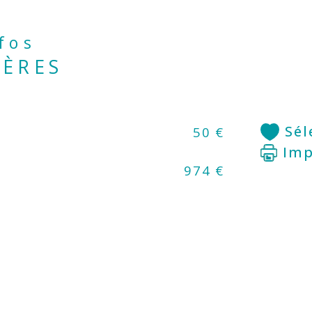
nfos
IÈRES
Sél
50 €
Imp
974 €