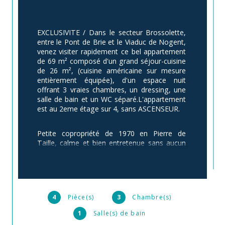
EXCLUSIVITE / Dans le secteur Brossolette, 
entre le Pont de Brie et le Viaduc de Nogent, 
venez visiter rapidement ce bel appartement 
de 69 m² composé d'un grand séjour-cuisine 
de 26 m², (cuisine américaine sur mesure 
entièrement équipée), d'un espace nuit 
offrant 3 vraies chambres, un dressing, une 
salle de bain et un WC séparé.L'appartement 
est au 2eme étage sur 4, sans ASCENSEUR.
Petite copropriété de 1970 en Pierre de 
Taille, calme et bien entretenue sans aucun 
travaux de copro à prévoir.Une place de 
parking en sous-sol, et deux caves 
complètent ce bien.Commerces et bords de 
marne à 2 minutes.Gare de Nogent-Le 
Perreux à 15 min à pied.Arrêt de bus à 100 m 
4
Pièce(s)
3
Chambre(s)
de l'immeuble.
1
Salle(s) de bain
Pour une visite ou plus de précisions, 