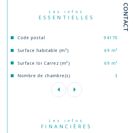
CONTACT
contactez Laurent  / Comm’ il vous plaira au 
06.51.61.69.08  Agent Régional Immobilier 
Les infos
RSAC n° 2021AC00254 CRETEIL
ESSENTIELLES
Ce bien est soumis au statut de 
copropriété.Pas de procédure en cours
Caractéristiques
Valeurs
Code postal
94170
Annonce proposée par un agent commercial
Surface habitable (m²)
69 m²
Surface loi Carrez (m²)
69 m²
Nombre de chambre(s)
3
Les infos
FINANCIÈRES