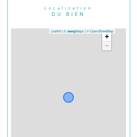
Localisation
DU BIEN
Leaflet
|
©
Maps
|
© OpenStreetMap
Jawg
+
−