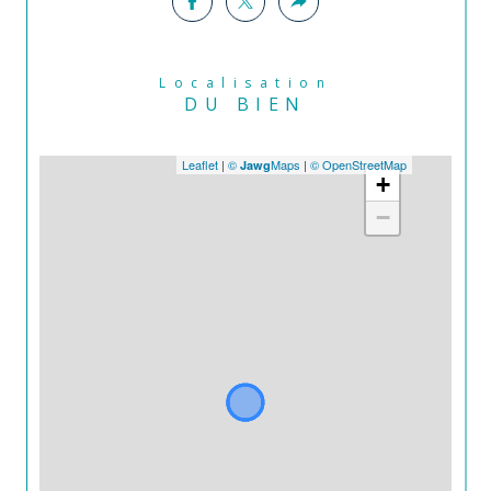
Localisation
DU BIEN
Leaflet
|
©
Maps
|
© OpenStreetMap
Jawg
+
−