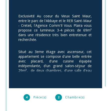
Exclusivité Au coeur du Vieux Saint Maur, 
entre le parc de l'Abbaye et le RER Saint-Maur 
- Creteil, l'Agence Comm'Il Vous Plaira vous 
propose ce lumineux 3-4 pièces de 69m² 
dans une résidence très bien entretenue et 
recherchée.
Situé au 3eme étage avec ascenseur, cet 
appartement se compose d'une belle entrée 
avec placard, d'une cuisine équipée 
indépendante, d'un grand salon-séjour de 
29m²,  de deux chambres, d'une salle d'eau 
récemment refaite, d'un WC séparé.
Le séjour est orienté sud-ouest, ce qui 
permet de profiter du joli balcon à la vue 
dégagée.
4
Pièce(s)
2
Chambre(s)
Une cave et un grand box avec porte 