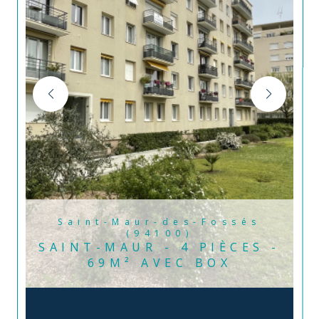
Saint-Maur-des-Fossés
(94100)
SAINT-MAUR - 4 PIÈCES -
69M² AVEC BOX