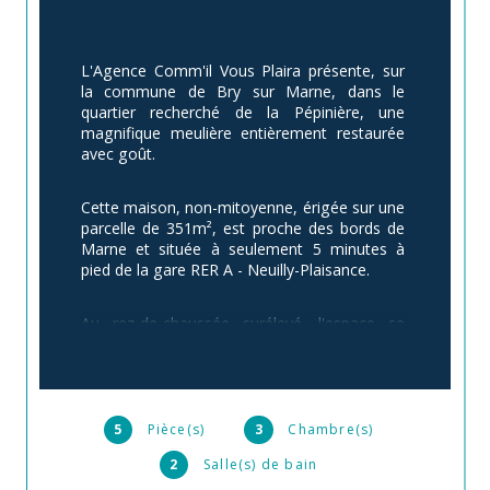
L'Agence Comm'il Vous Plaira présente, sur 
la commune de Bry sur Marne, dans le 
quartier recherché de la Pépinière, une 
magnifique meulière entièrement restaurée 
avec goût.
Cette maison, non-mitoyenne, érigée sur une 
parcelle de 351m², est proche des bords de 
Marne et située à seulement 5 minutes à 
pied de la gare RER A - Neuilly-Plaisance.
Au rez-de-chaussée surélevé, l'espace se 
compose d'une une grande pièce à vivre 
d'environ 30m² avec coin salon et salle à 
manger, une cuisine américaine équipée de 
6.5m², une salle d'eau avec WC de 3.5m² et 
un accès direct au jardin arrière..
5
Pièce(s)
3
Chambre(s)
2
Salle(s) de bain
er
A 1
 étage, 2 belles chambres de 12m², un 