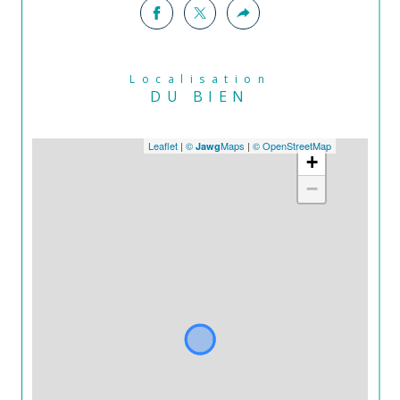
Localisation
DU BIEN
Leaflet
|
©
Maps
|
© OpenStreetMap
Jawg
+
−