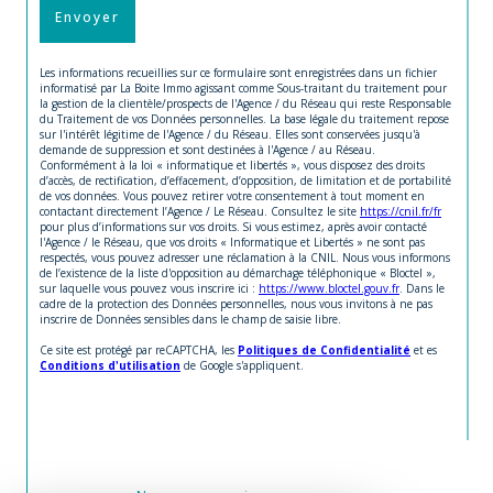
Envoyer
Les informations recueillies sur ce formulaire sont enregistrées dans un fichier
informatisé par La Boite Immo agissant comme Sous-traitant du traitement pour
la gestion de la clientèle/prospects de l'Agence / du Réseau qui reste Responsable
du Traitement de vos Données personnelles. La base légale du traitement repose
sur l'intérêt légitime de l'Agence / du Réseau. Elles sont conservées jusqu'à
demande de suppression et sont destinées à l'Agence / au Réseau.
Conformément à la loi « informatique et libertés », vous disposez des droits
d’accès, de rectification, d’effacement, d’opposition, de limitation et de portabilité
de vos données. Vous pouvez retirer votre consentement à tout moment en
contactant directement l’Agence / Le Réseau. Consultez le site
https://cnil.fr/fr
pour plus d’informations sur vos droits. Si vous estimez, après avoir contacté
l'Agence / le Réseau, que vos droits « Informatique et Libertés » ne sont pas
respectés, vous pouvez adresser une réclamation à la CNIL. Nous vous informons
de l’existence de la liste d'opposition au démarchage téléphonique « Bloctel »,
sur laquelle vous pouvez vous inscrire ici :
https://www.bloctel.gouv.fr
. Dans le
cadre de la protection des Données personnelles, nous vous invitons à ne pas
inscrire de Données sensibles dans le champ de saisie libre.
Ce site est protégé par reCAPTCHA, les
Politiques de Confidentialité
et es
Conditions d'utilisation
de Google s'appliquent.