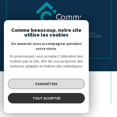
Comme beaucoup, notre site
© 2026 | TOUS DROITS RÉSERVÉS | TRADUCTION POWERED BY GOOGLE |
utilise les cookies
NOS HONORAIRES
PLAN DU SITE
MENTIONS LÉGALES
ADMIN
NOS LIENS
POLITIQUE RGPD
COOKIES
On aimerait vous accompagner pendant
votre visite.
En poursuivant, vous acceptez l'utilisation des
cookies par ce site, afin de vous proposer des
contenus adaptés et réaliser des statistiques !
PARAMÉTRER
TOUT ACCEPTER