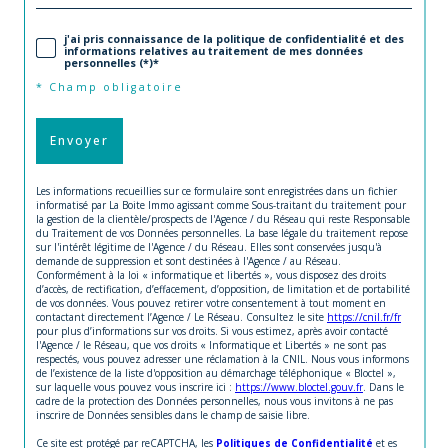
j'ai pris connaissance de la politique de confidentialité et des
informations relatives au traitement de mes données
personnelles (*)*
* Champ obligatoire
Envoyer
Les informations recueillies sur ce formulaire sont enregistrées dans un fichier
informatisé par La Boite Immo agissant comme Sous-traitant du traitement pour
la gestion de la clientèle/prospects de l'Agence / du Réseau qui reste Responsable
du Traitement de vos Données personnelles. La base légale du traitement repose
sur l'intérêt légitime de l'Agence / du Réseau. Elles sont conservées jusqu'à
demande de suppression et sont destinées à l'Agence / au Réseau.
Conformément à la loi « informatique et libertés », vous disposez des droits
d’accès, de rectification, d’effacement, d’opposition, de limitation et de portabilité
de vos données. Vous pouvez retirer votre consentement à tout moment en
contactant directement l’Agence / Le Réseau. Consultez le site
https://cnil.fr/fr
pour plus d’informations sur vos droits. Si vous estimez, après avoir contacté
l'Agence / le Réseau, que vos droits « Informatique et Libertés » ne sont pas
respectés, vous pouvez adresser une réclamation à la CNIL. Nous vous informons
de l’existence de la liste d'opposition au démarchage téléphonique « Bloctel »,
sur laquelle vous pouvez vous inscrire ici :
https://www.bloctel.gouv.fr
. Dans le
cadre de la protection des Données personnelles, nous vous invitons à ne pas
inscrire de Données sensibles dans le champ de saisie libre.
Ce site est protégé par reCAPTCHA, les
Politiques de Confidentialité
et es