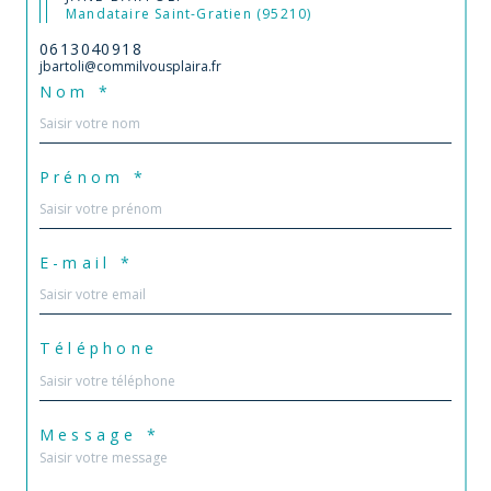
Mandataire Saint-Gratien (95210)
0613040918
jbartoli@commilvousplaira.fr
Nom *
Prénom *
E-mail *
Téléphone
Message *