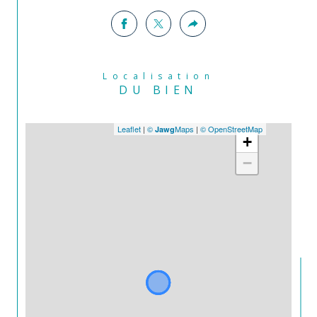
Pour une visite ou plus de précisions, 
contactez Jane Bartoli de l'agence Comm'il 
vous plaira - Enghien au 
06 13 04 09 18
.
Localisation
DU BIEN
Leaflet
|
©
Maps
|
© OpenStreetMap
Jawg
+
−
Annonce proposée par un agent commercial