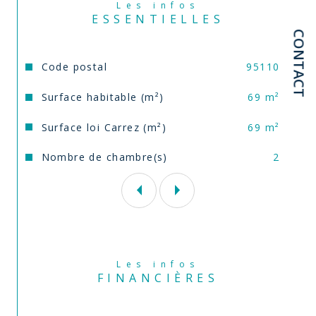
Cécile Darmon de l’agence Comm’ il vous plaira – 
Les infos
ESSENTIELLES
Annonce proposée par un agent commercial
CONTACT
Caractéristiques
Valeurs
Code postal
95110
Surface habitable (m²)
69 m²
Surface loi Carrez (m²)
69 m²
Nombre de chambre(s)
2
Les infos
FINANCIÈRES