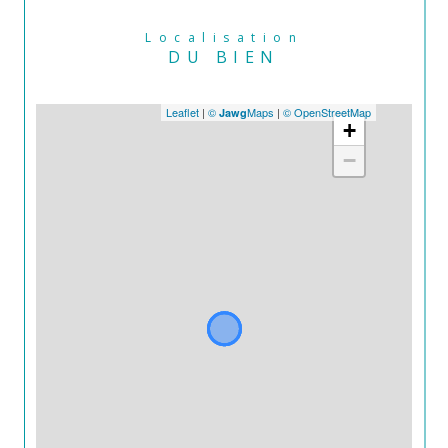
Localisation
DU BIEN
Leaflet
|
©
Maps
|
© OpenStreetMap
Jawg
+
−