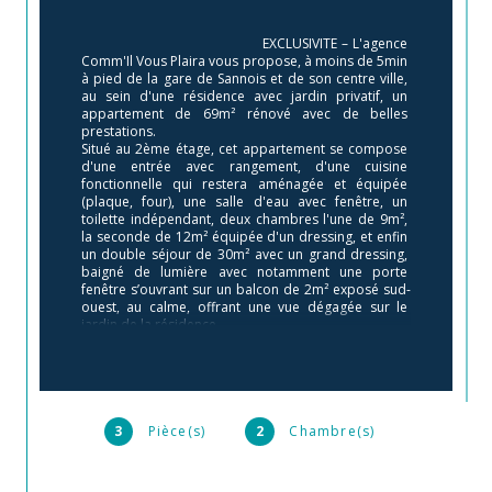
                                        EXCLUSIVITE – L'agence 
Comm'Il Vous Plaira vous propose, à moins de 5min 
à pied de la gare de Sannois et de son centre ville, 
au sein d'une résidence avec jardin privatif, un 
appartement de 69m² rénové avec de belles 
prestations.

Situé au 2ème étage, cet appartement se compose 
d'une entrée avec rangement, d'une cuisine 
fonctionnelle qui restera aménagée et équipée 
(plaque, four), une salle d'eau avec fenêtre, un 
toilette indépendant, deux chambres l'une de 9m², 
la seconde de 12m² équipée d'un dressing, et enfin 
un double séjour de 30m² avec un grand dressing, 
baigné de lumière avec notamment une porte 
fenêtre s’ouvrant sur un balcon de 2m² exposé sud-
ouest, au calme, offrant une vue dégagée sur le 
jardin de la résidence.

Une cave et un grand box complètent ce bien.

Double vitrage, électricité aux normes, parquet, 
décoration soignée. Les charges s’élèvent à 220€ et 
incluent le chauffage, l’eau froide, l’entretien des 
parties communes et des espaces 
verts.Copropriété calme et bien entretenue, aucun 
3
Pièce(s)
2
Chambre(s)
travaux prévus. Commerces, centre ville et gare de 
Sannois (Ligne J) à 5min à pied.

Pour une visite ou plus de précisions, contactez 