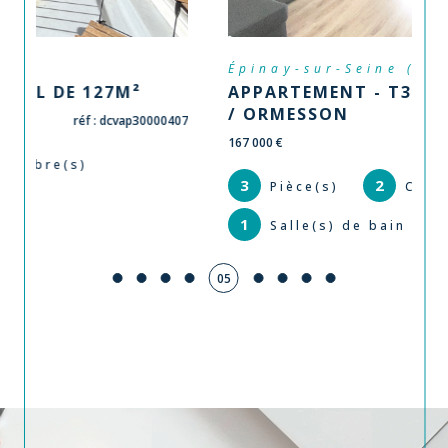
Épinay-sur-Seine (93800)
APPARTEMENT - T3 - EPINAY SUR SEINE
/ ORMESSON
167 000 €
réf : frvap130000408
3
2
Pièce(s)
Chambre(s)
1
Salle(s) de bain
05