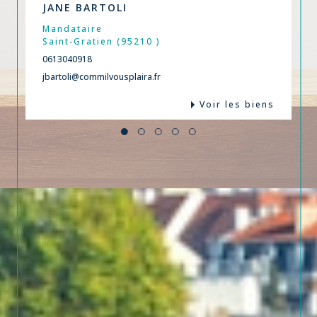
JANE BARTOLI
Mandataire
Saint-Gratien (95210 )
0613040918
jbartoli@commilvousplaira.fr
Voir les biens