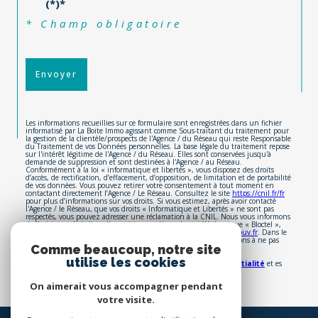
au traitement de mes données personnelles
(*)*
* Champ obligatoire
Envoyer
Les informations recueillies sur ce formulaire sont enregistrées dans un fichier
informatisé par La Boite Immo agissant comme Sous-traitant du traitement pour
la gestion de la clientèle/prospects de l'Agence / du Réseau qui reste Responsable
du Traitement de vos Données personnelles. La base légale du traitement repose
sur l'intérêt légitime de l'Agence / du Réseau. Elles sont conservées jusqu'à
demande de suppression et sont destinées à l'Agence / au Réseau.
Conformément à la loi « informatique et libertés », vous disposez des droits
d’accès, de rectification, d’effacement, d’opposition, de limitation et de portabilité
de vos données. Vous pouvez retirer votre consentement à tout moment en
contactant directement l’Agence / Le Réseau. Consultez le site
https://cnil.fr/fr
pour plus d’informations sur vos droits. Si vous estimez, après avoir contacté
l'Agence / le Réseau, que vos droits « Informatique et Libertés » ne sont pas
respectés, vous pouvez adresser une réclamation à la CNIL. Nous vous informons
de l’existence de la liste d'opposition au démarchage téléphonique « Bloctel »,
sur laquelle vous pouvez vous inscrire ici :
https://www.bloctel.gouv.fr
. Dans le
Comme beaucoup, notre site
cadre de la protection des Données personnelles, nous vous invitons à ne pas
utilise les cookies
inscrire de Données sensibles dans le champ de saisie libre.
Ce site est protégé par reCAPTCHA, les
Politiques de Confidentialité
et es
On aimerait vous accompagner pendant
Conditions d'utilisation
de Google s'appliquent.
votre visite.