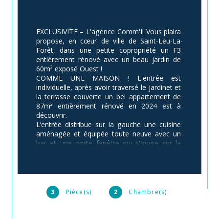
EXCLUSIVITE – L'agence Comm'Il Vous plaira 
propose, en cœur de ville de Saint-Leu-La-
Forêt, dans une petite copropriété un F3 
entièrement rénové avec un beau jardin de 
60m² exposé Ouest !
COMME UNE MAISON ! L'entrée est 
individuelle, après avoir traversé le jardinet et 
la terrasse couverte un bel appartement de 
87m² entièrement rénové en 2024 est à 
découvrir.
L’entrée distribue sur la gauche une cuisine 
aménagée et équipée toute neuve avec un 
bar et une porte fenêtre qui s'ouvre sur la 
terrasse, et sur la droite un beau double 
séjour de plus de 34m² avec un espace salon 
et un espace salle à manger avec une baie 
vitrée s'ouvrant sur la terrasse;
Côté nuit, un couloir aménagé avec des 
3
Pièce(s)
2
Chambre(s)
dressings, une chambre de plus de 14m² 
avec baie vitrée s'ouvrant sur le jardin, une 
chambre de 10m², une salle d'eau avec 