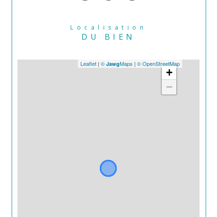
Localisation
DU BIEN
Leaflet
|
©
Maps
|
© OpenStreetMap
Jawg
+
−