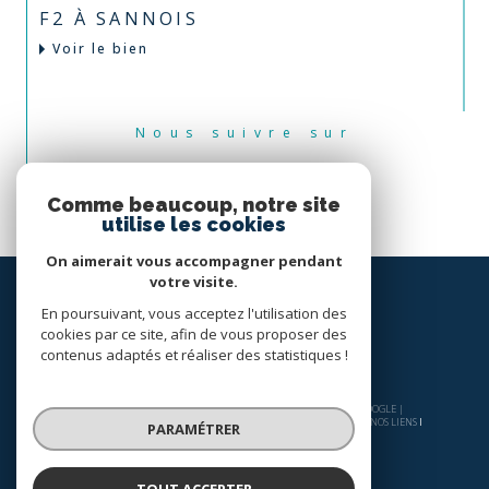
F2 À SANNOIS
Voir le bien
Nous suivre sur
Comme beaucoup, notre site
utilise les cookies
On aimerait vous accompagner pendant
votre visite.
En poursuivant, vous acceptez l'utilisation des
cookies par ce site, afin de vous proposer des
contenus adaptés et réaliser des statistiques !
© 2026 | TOUS DROITS RÉSERVÉS | TRADUCTION POWERED BY GOOGLE |
NOS HONORAIRES
PLAN DU SITE
MENTIONS LÉGALES
ADMIN
NOS LIENS
PARAMÉTRER
POLITIQUE RGPD
COOKIES
TOUT ACCEPTER