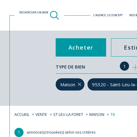
RECHERCHER UN BIEN
L'AGENCE, LE CONCEPT
NOS 
Acheter
Est
1
TYPE DE BIEN
de l'ancien
Maison
95320 - Saint-Leu-la
ACCUEIL
VENTE
ST LEU LA FORET
MAISON
T8
1
annonce(s) trouvée(s) selon vos critères