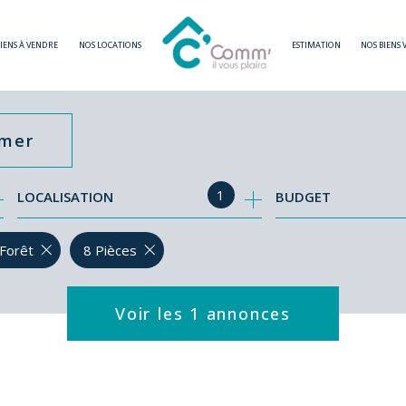
BIENS À VENDRE
NOS LOCATIONS
ESTIMATION
NOS BIENS
imer
1
LOCALISATION
BUDGET
-Forêt
8 Pièces
Voir les
1
annonces