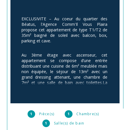
EXCLUSIVITE – Au coeur du quartier des 
Béatus, l'Agence Comm'Il Vous Plaira 
propose cet appartement de type T1/T2 de 
35m² baigné de soleil avec balcon, box, 
parking et cave. 
Au 3ème étage avec ascenseur, cet 
appartement se compose d’une entrée 
distribuant une cuisine de 6m² meublée mais 
non équipée, le séjour de 13m² avec un 
grand dressing attenant, une chambre de 
7m² et une salle de bain avec toilettes.La 
cuisine, le salon et la chambre s'ouvrent sur 
un balcon de 8,5m² exposé Sud-Ouest avec 
une belle vue dégagée complètement au 
calme. 
1
Pièce(s)
1
Chambre(s)
Toutes les cloisons peuvent être tombées 
1
Salle(s) de bain
pour offrir une grande pièce à vivre de 20m² 
avec une petite chambre fonctionnelle 