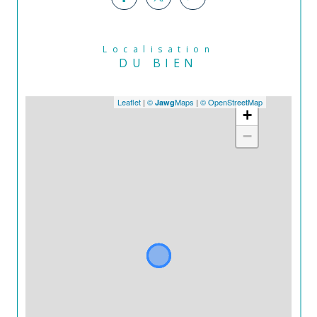
Localisation
DU BIEN
Leaflet
|
©
Maps
|
© OpenStreetMap
Jawg
+
−