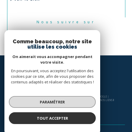
Nous suivre sur
Comme beaucoup, notre site
utilise les cookies
On aimerait vous accompagner pendant
votre visite.
En poursuivant, vous acceptez l'utilisation des
cookies par ce site, afin de vous proposer des
contenus adaptés et réaliser des statistiques !
© 2026 | TOUS DROITS RÉSERVÉS | TRADUCTION POWERED BY GOOGLE |
NOS HONORAIRES
PLAN DU SITE
MENTIONS LÉGALES
ADMIN
NOS LIENS
PARAMÉTRER
POLITIQUE RGPD
COOKIES
TOUT ACCEPTER