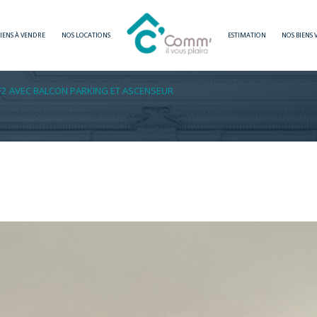
BIENS À VENDRE
NOS LOCATIONS
ESTIMATION
NOS BIENS
Voir les
1
annonces
F2 AVEC BALCON PARKING ET ASCENSEUR
imer
1
LOCALISATION
BUDGET
-sur-Seine
2 Pièces