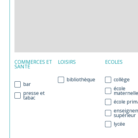
COMMERCES ET
LOISIRS
ECOLES
SANTÉ
bibliothèque
collège
bar
école
presse et
maternell
tabac
école prim
enseigne
supérieur
lycée