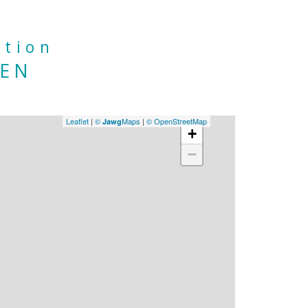
ation
IEN
Leaflet
|
©
Maps
|
© OpenStreetMap
Jawg
+
−