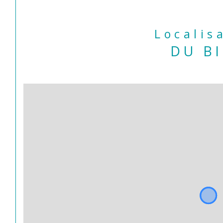
Localis
DU B