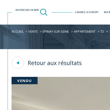
RECHERCHER UN BIEN
L'AGENCE, LE CONCEPT
NOS 
ACCUEIL
VENTE
EPINAY SUR SEINE
APPARTEMENT
T2
Acheter
Est
1
TYPE DE BIEN
de l'ancien
Retour aux résultats
Appartement
93800 - Épinay
VENDU