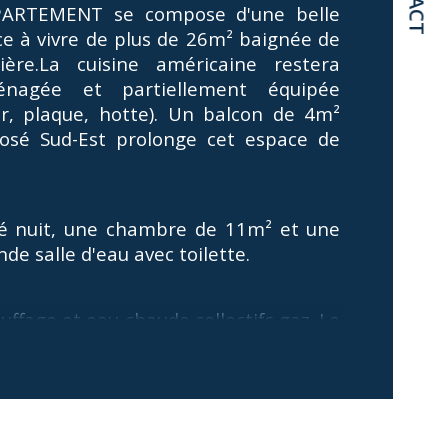
ARTEMENT se compose d'une belle 
ce à vivre de plus de 26m² baignée de 
age
ière.La cuisine américaine restera 
nagée et partiellement équipée 
censeur
ur, plaque, hotte). Un balcon de 4m² 
osé Sud-Est prolonge cet espace de 
de salle d'eau
é nuit, une chambre de 11m² et une 
de salle d'eau avec toilette.
uffage et eau chaude collectifs gaz. Le 
n est complété par une place de 
king en sous-sol. 
ble vitrage, volets roulants, tableau 