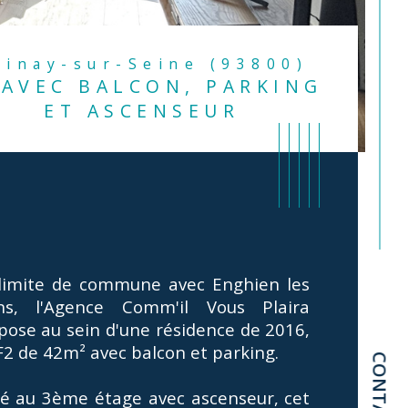
Épinay-sur-Seine (93800)
 AVEC BALCON, PARKING
ET ASCENSEUR
limite de commune avec Enghien les 
ns, l'Agence Comm'il Vous Plaira 
pose au sein d'une résidence de 2016, 
F2 de 42m² avec balcon et parking. 
CONTACT
istiques
Valeurs
mbre de pièces
ué au 3ème étage avec ascenseur, cet 