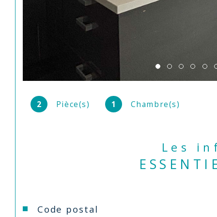
2
Pièce(s)
1
Chambre(s)
Les i
ESSENTI
Caractéristiques
Valeurs
Code postal