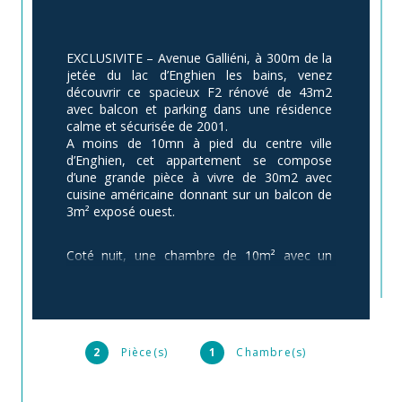
EXCLUSIVITE – Avenue Galliéni, à 300m de la 
jetée du lac d’Enghien les bains, venez 
découvrir ce spacieux F2 rénové de 43m2 
avec balcon et parking dans une résidence 
calme et sécurisée de 2001.
A moins de 10mn à pied du centre ville 
d’Enghien, cet appartement se compose 
d’une grande pièce à vivre de 30m2 avec 
cuisine américaine donnant sur un balcon de 
3m² exposé ouest.
Coté nuit, une chambre de 10m² avec un 
grand dressing, une salle d’eau moderne 
avec douche à l’italienne et un wc 
indépendant.
S’ajoutent une cave et un emplacement de 
parking en sous-sol.
2
Pièce(s)
1
Chambre(s)
Les charges comprennent l’eau froide et 