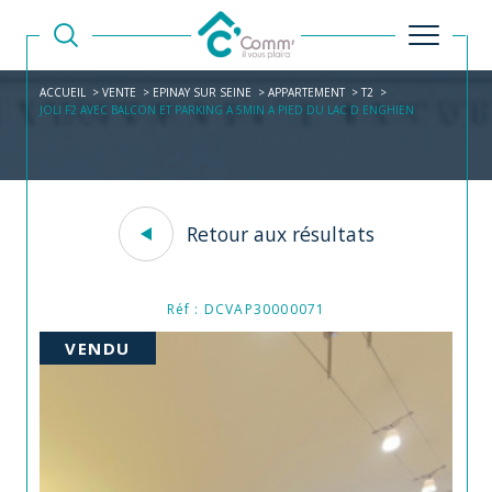
ACCUEIL
VENTE
EPINAY SUR SEINE
APPARTEMENT
T2
JOLI F2 AVEC BALCON ET PARKING A 5MIN A PIED DU LAC D ENGHIEN
Retour aux résultats
Réf : DCVAP30000071
VENDU