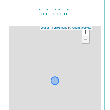
Localisation
DU BIEN
Leaflet
|
©
Maps
|
© OpenStreetMap
Jawg
+
−