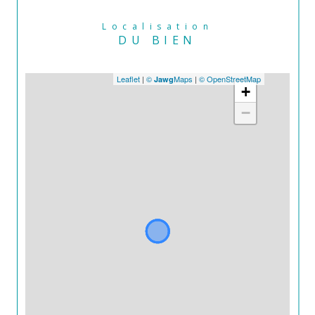
Localisation
DU BIEN
Leaflet
|
©
Maps
|
© OpenStreetMap
Jawg
+
−