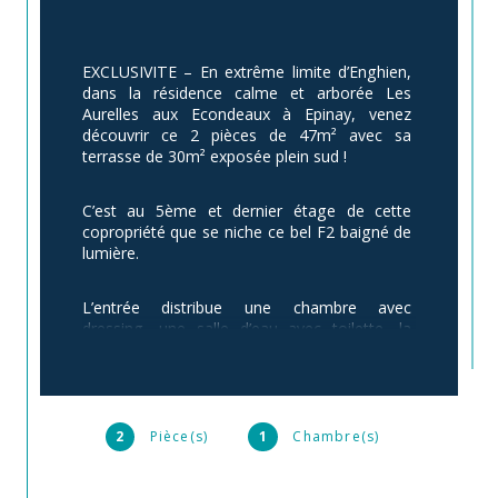
EXCLUSIVITE – En extrême limite d’Enghien, 
dans la résidence calme et arborée Les 
Aurelles aux Econdeaux à Epinay, venez 
découvrir ce 2 pièces de 47m² avec sa 
terrasse de 30m² exposée plein sud !
C’est au 5ème et dernier étage de cette 
copropriété que se niche ce bel F2 baigné de 
lumière.
L’entrée distribue une chambre avec 
dressing, une salle d’eau avec toilette, la 
cuisine aménagée et équipée avec sa fenêtre 
qui donne sur la terrasse et enfin un beau 
séjour de 24m².
2
Pièce(s)
1
Chambre(s)
Pièce maitresse de ce F2, le salon est baigné 
de soleil par ses grandes baies vitrées et 
s’ouvre à la fois sur un balcon de 3m² avec 