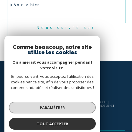
Voir le bien
Nous suivre sur
Comme beaucoup, notre site
utilise les cookies
On aimerait vous accompagner pendant
votre visite.
En poursuivant, vous acceptez l'utilisation des
cookies par ce site, afin de vous proposer des
contenus adaptés et réaliser des statistiques !
© 2026 | TOUS DROITS RÉSERVÉS | TRADUCTION POWERED BY GOOGLE |
NOS HONORAIRES
PLAN DU SITE
MENTIONS LÉGALES
ADMIN
NOS LIENS
PARAMÉTRER
POLITIQUE RGPD
COOKIES
TOUT ACCEPTER