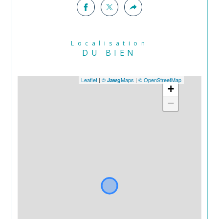
Localisation
DU BIEN
Leaflet
|
©
Maps
|
© OpenStreetMap
Jawg
+
−