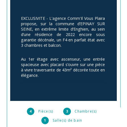
EXCLUSIVITE - L'agence Comm'Il Vous Plaira 
propose, sur la commune d’EPINAY SUR 
SEINE, en extrême limite d’Enghien, au sein 
d’une résidence de 2022 encore sous 
garantie décénale, un F4 en parfait état avec 
3 chambres et balcon.
Au 1er étage avec ascenseur, une entrée 
spacieuse avec placard s’ouvre sur une pièce 
à vivre traversante de 43m² décorée toute en 
élégance.
La cuisine moderne restera aménagée et 
équipée (four, plaque, hotte, frigo combiné 
congélateur, lave-vaisselle), avec notamment 
son ilot central qui apporte une forme de 
convivialité.
4
Pièce(s)
3
Chambre(s)
1
Salle(s) de bain
La terrasse de 4,5m² exposée plein sud est 