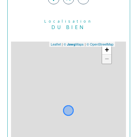
Localisation
DU BIEN
Leaflet
|
©
Maps
|
© OpenStreetMap
Jawg
+
−