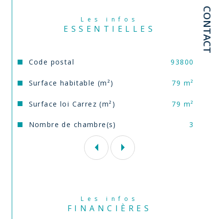
CONTACT
Belle résidence bien entretenue et sécurisée 
Les infos
(visiophone), sous garantie décénale, 
ESSENTIELLES
accessible PMR.
Caractéristiques
Valeurs
Code postal
93800
Faibles charges de 220€ comprenant le 
chauffage, l’eau froide et l’eau chaude.
Surface habitable (m²)
79 m²
Surface loi Carrez (m²)
79 m²
Enghien : Lac d’Enghien à moins de 10min à 
pied, commerces et gare d’Enghien à 15min 
Nombre de chambre(s)
3
à pied.
Epinay : à proximité immédiate de tout : 
écoles, boulangerie, pharmacie et transports 
à 5 minutes à pied.
Pour une visite ou plus de précisions, 
contactez Cécile Darmon de l’agence Comm’ 
il vous plaira – Enghien au 06 87 10 54 51 – 
Les infos
Agent Commercial – Numéro RSAC : 908 926 
FINANCIÈRES
553 – Pontoise