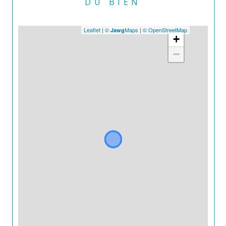
DU BIEN
Leaflet
|
©
Maps
|
© OpenStreetMap
Jawg
+
−