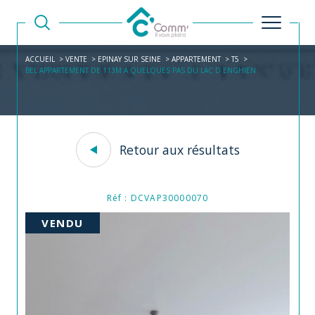
ACCUEIL
VENTE
EPINAY SUR SEINE
APPARTEMENT
T5
BEL APPARTEMENT DE 113M A QUELQUES PAS DU LAC D ENGHIEN
Retour aux résultats
Réf : DCVAP30000070
VENDU