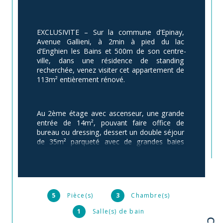
EXCLUSIVITE – Sur la commune d’Epinay, 
Avenue Gallieni, à 2min à pied du lac 
d’Enghien les Bains et 500m de son centre-
ville, dans une résidence de standing 
recherchée, venez visiter cet appartement de 
113m² entièrement rénové.
Au 2ème étage avec ascenseur, une grande 
entrée de 14m², pouvant faire office de 
bureau ou dressing, dessert un double séjour 
de 35m² parqueté avec de grandes baies 
vitrées s’ouvrant sur une terrasse de 13m² 
exposée ouest, ainsi qu’une cuisine s’ouvrant 
elle sur une loggia exposée Sud-Est donnant 
sur les jardins.
La cuisine restera entièrement aménagée et 
5
Pièce(s)
3
Chambre(s)
équipée.
1
Salle(s) de bain