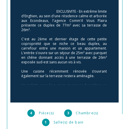
                                        EXCLUSIVITE - En extrême limite 
d'Enghien, au sein d'une résidence calme et arborée 
aux Econdeaux, l'agence Comm'il Vous Plaira 
présente ce duplex de 77m² avec sa terrasse de 
26m².

C'est au 2ème et dernier étage de cette petite 
copropriété que se niche ce beau duplex, au 
carrefour entre une maison et un appartement. 
L'entrée s'ouvre sur un séjour de 25m² avec parquet 
en chêne donnant accès à une terrasse de 26m² 
exposée sud-est sans aucun vis à vis.

Une cuisine récemment rénovée s’ouvrant 
également sur la terrasse restera aménagée.

Un toilette avec lave main et espace buanderie se 
situe également à ce niveau. 

A l'étage, 2 chambres de 12m² avec dressing et une 
3ème chambre de 10m². Une salle de bain avec 
toilette et wc complète ce niveau.

4
Pièce(s)
3
Chambre(s)
S'ajoutent un cellier et une place de parking en sous-
sol.

1
Salle(s) de bain