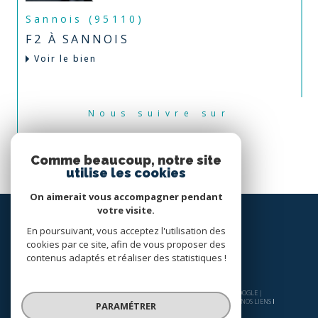
Sannois (95110)
F2 À SANNOIS
Voir le bien
Nous suivre sur
Comme beaucoup, notre site
utilise les cookies
On aimerait vous accompagner pendant
votre visite.
En poursuivant, vous acceptez l'utilisation des
cookies par ce site, afin de vous proposer des
contenus adaptés et réaliser des statistiques !
© 2026 | TOUS DROITS RÉSERVÉS | TRADUCTION POWERED BY GOOGLE |
NOS HONORAIRES
PLAN DU SITE
MENTIONS LÉGALES
ADMIN
NOS LIENS
PARAMÉTRER
POLITIQUE RGPD
COOKIES