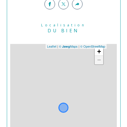
Localisation
DU BIEN
Leaflet
|
©
Maps
|
© OpenStreetMap
Jawg
+
−