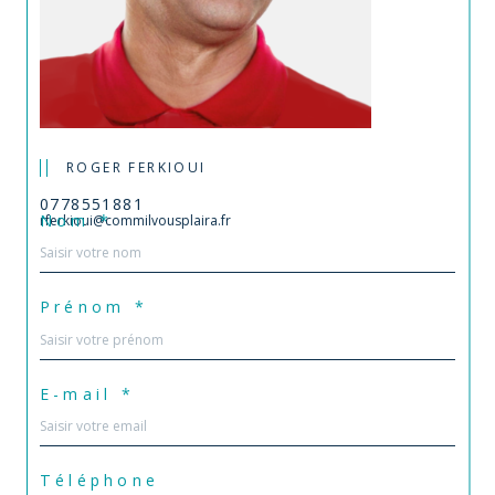
ROGER FERKIOUI
0778551881
Nom *
rferkioui@commilvousplaira.fr
Prénom *
E-mail *
Téléphone