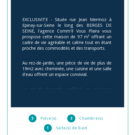
EXCLUSIVITE - Située rue Jean Mermoz à 
Epinay-sur-Seine le long des BERGES DE 
SEINE, l'agence Comm'Il Vous Plaira vous 
prospose cette maison de 97 m² offrant un 
cadre de vie agréable et calme tout en étant 
proche des commodités et des transports.
Au rez-de-jardin, une pièce de vie de plus de 
19m2 avec cheminée, une cuisine et une salle 
d'eau offrent un espace convivial.
Le rez-de-chaussée surélevé se compose 
d'un séjour exposé Sud-Est et une cuisine 
ouverte qui restera aménagée et équipée, 
ainsi qu'une chambre qui peut facilement être 
ouverte sur le séjour et proposer une pièce 
de vie plus spacieuse.
5
Pièce(s)
3
Chambre(s)
1
Salle(s) de bain
Un wc indépendant complète ce niveau.