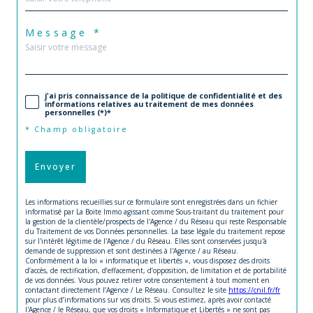
Message *
j'ai pris connaissance de la politique de confidentialité et des
informations relatives au traitement de mes données
personnelles (*)*
* Champ obligatoire
Envoyer
Les informations recueillies sur ce formulaire sont enregistrées dans un fichier
informatisé par La Boite Immo agissant comme Sous-traitant du traitement pour
la gestion de la clientèle/prospects de l'Agence / du Réseau qui reste Responsable
du Traitement de vos Données personnelles. La base légale du traitement repose
sur l'intérêt légitime de l'Agence / du Réseau. Elles sont conservées jusqu'à
demande de suppression et sont destinées à l'Agence / au Réseau.
Conformément à la loi « informatique et libertés », vous disposez des droits
d’accès, de rectification, d’effacement, d’opposition, de limitation et de portabilité
de vos données. Vous pouvez retirer votre consentement à tout moment en
contactant directement l’Agence / Le Réseau. Consultez le site
https://cnil.fr/fr
pour plus d’informations sur vos droits. Si vous estimez, après avoir contacté
l'Agence / le Réseau, que vos droits « Informatique et Libertés » ne sont pas