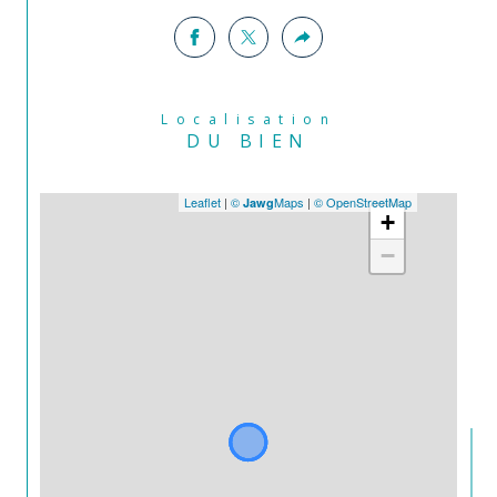
Localisation
DU BIEN
Leaflet
|
©
Maps
|
© OpenStreetMap
Jawg
+
−