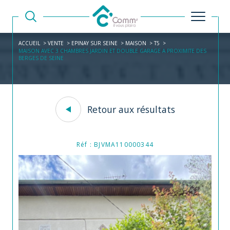
ACCUEIL
VENTE
EPINAY SUR SEINE
MAISON
T5
MAISON AVEC 3 CHAMBRES JARDIN ET DOUBLE GARAGE A PROXIMITE DES
BERGES DE SEINE
Retour aux résultats
Réf : BJVMA110000344