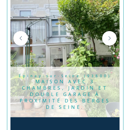
Épinay-sur-Seine (93800)
MAISON AVEC 3
CHAMBRES, JARDIN ET
DOUBLE GARAGE À
PROXIMITÉ DES BERGES
DE SEINE.