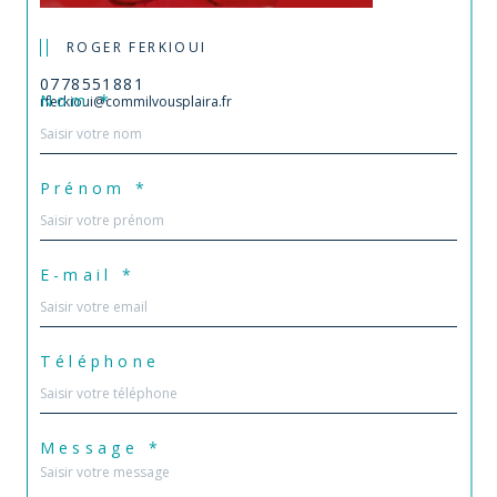
ROGER FERKIOUI
0778551881
Nom *
rferkioui@commilvousplaira.fr
Prénom *
E-mail *
Téléphone
Message *