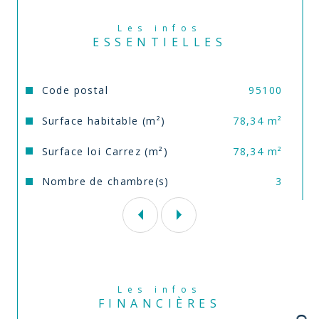
Les informations sur les risques auxquels ce bien 
Les infos
est exposé sont disponibles sur le site 
Géorisques
ESSENTIELLES
Caractéristiques
Valeurs
Code postal
95100
Surface habitable (m²)
78,34 m²
Surface loi Carrez (m²)
78,34 m²
Nombre de chambre(s)
3
Les infos
FINANCIÈRES