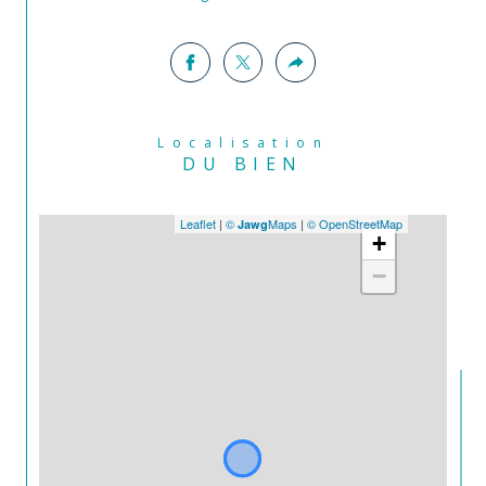
Localisation
DU BIEN
Leaflet
|
©
Maps
|
© OpenStreetMap
Jawg
+
−