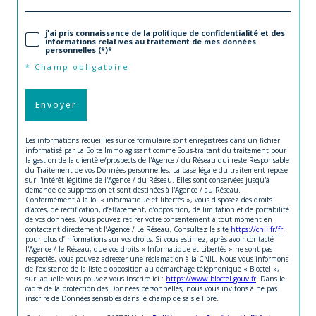
j'ai pris connaissance de la politique de confidentialité et des
informations relatives au traitement de mes données
personnelles (*)*
* Champ obligatoire
Envoyer
Les informations recueillies sur ce formulaire sont enregistrées dans un fichier
informatisé par La Boite Immo agissant comme Sous-traitant du traitement pour
la gestion de la clientèle/prospects de l'Agence / du Réseau qui reste Responsable
du Traitement de vos Données personnelles. La base légale du traitement repose
sur l'intérêt légitime de l'Agence / du Réseau. Elles sont conservées jusqu'à
demande de suppression et sont destinées à l'Agence / au Réseau.
Conformément à la loi « informatique et libertés », vous disposez des droits
d’accès, de rectification, d’effacement, d’opposition, de limitation et de portabilité
de vos données. Vous pouvez retirer votre consentement à tout moment en
contactant directement l’Agence / Le Réseau. Consultez le site
https://cnil.fr/fr
pour plus d’informations sur vos droits. Si vous estimez, après avoir contacté
l'Agence / le Réseau, que vos droits « Informatique et Libertés » ne sont pas
respectés, vous pouvez adresser une réclamation à la CNIL. Nous vous informons
de l’existence de la liste d'opposition au démarchage téléphonique « Bloctel »,
sur laquelle vous pouvez vous inscrire ici :
https://www.bloctel.gouv.fr
. Dans le
cadre de la protection des Données personnelles, nous vous invitons à ne pas
inscrire de Données sensibles dans le champ de saisie libre.