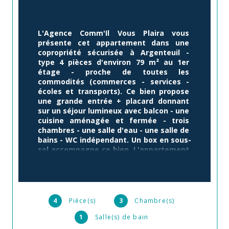
L'Agence Comm'Il Vous Plaira vous 
présente cet appartement dans une 
copropriété sécurisée à Argenteuil - 
type 4 pièces d'environ 79 m² au 1er 
étage - proche de toutes les 
commodités (commerces - services - 
écoles et transports). Ce bien propose 
une grande entrée + placard donnant 
sur un séjour lumineux avec balcon - une 
cuisine aménagée et fermée - trois 
chambres - une salle d'eau - une salle de 
bains - WC indépendant. Un box en sous-
sol accompagne ce bien. L'appartement 
est dans un état correct - Idéal pour une 
famille. A SAISIR RAPIDEMENT ! 
Pour une 
visite ou plus de précisions, contactez 
Roger FERKIOUI de l'Agence Comm'Il 
Vous Plaira au 07 78 55 18 81.
4
Pièce(s)
3
Chambre(s)
1
Salle(s) de bain
Annonce proposée par un agent commercial