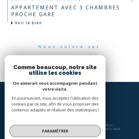
APPARTEMENT AVEC 3 CHAMBRES
PROCHE GARE
Voir le bien
Nous suivre sur
Comme beaucoup, notre site
utilise les cookies
On aimerait vous accompagner pendant
votre visite.
En poursuivant, vous acceptez l'utilisation des
cookies par ce site, afin de vous proposer des
contenus adaptés et réaliser des statistiques !
© 2026 | TOUS DROITS RÉSERVÉS | TRADUCTION POWERED BY GOOGLE |
NOS HONORAIRES
PLAN DU SITE
MENTIONS LÉGALES
ADMIN
NOS LIENS
PARAMÉTRER
POLITIQUE RGPD
COOKIES