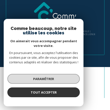
Comme beaucoup, notre site
© 2026 | TOUS DROITS RÉSERVÉS | TRADUCTION POWERED BY GOOGLE |
utilise les cookies
NOS HONORAIRES
PLAN DU SITE
MENTIONS LÉGALES
ADMIN
NOS LIENS
POLITIQUE RGPD
COOKIES
On aimerait vous accompagner pendant
votre visite.
En poursuivant, vous acceptez l'utilisation des
cookies par ce site, afin de vous proposer des
contenus adaptés et réaliser des statistiques !
PARAMÉTRER
TOUT ACCEPTER