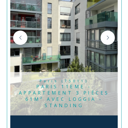
Paris (75011)
PARIS 11EME -
APPARTEMENT 3 PIÈCES
61M² AVEC LOGGIA -
STANDING