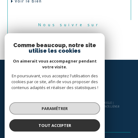
Voir le bien
Nous suivre sur
Comme beaucoup, notre site
utilise les cookies
On aimerait vous accompagner pendant
votre visite.
En poursuivant, vous acceptez l'utilisation des
cookies par ce site, afin de vous proposer des
contenus adaptés et réaliser des statistiques !
© 2026 | TOUS DROITS RÉSERVÉS | TRADUCTION POWERED BY GOOGLE |
NOS HONORAIRES
PLAN DU SITE
MENTIONS LÉGALES
ADMIN
NOS LIENS
PARAMÉTRER
POLITIQUE RGPD
COOKIES
TOUT ACCEPTER