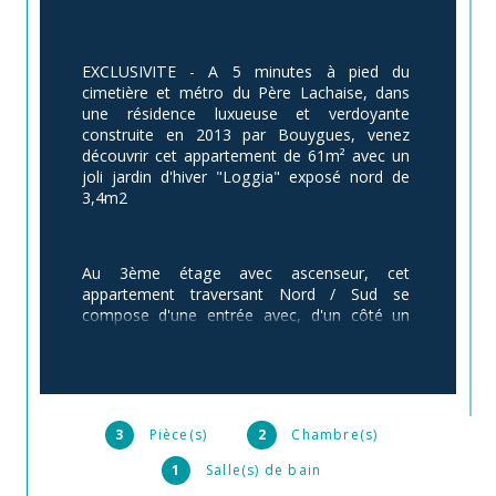
EXCLUSIVITE - A 5 minutes à pied du 
cimetière et métro du Père Lachaise, dans 
une résidence luxueuse et verdoyante 
construite en 2013 par Bouygues, venez 
découvrir cet appartement de 61m² avec un 
joli jardin d'hiver "Loggia" exposé nord de 
3,4m2
Au 3ème étage avec ascenseur, cet 
appartement traversant Nord / Sud se 
compose d'une entrée avec, d'un côté un 
séjour avec une cuisine américaine s'ouvrant 
sur le jardin d'hiver orienté nord et vue sur les 
jardins de la résidence.
3
Pièce(s)
2
Chambre(s)
Coté nuit, vous trouverez deux belles 
1
Salle(s) de bain
chambres de 12 et 10m², une salle de bain, et 
un grand toilette indépendant avec 