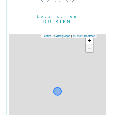
Localisation
DU BIEN
Leaflet
|
©
Maps
|
© OpenStreetMap
Jawg
+
−