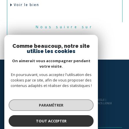
Voir le bien
Nous suivre sur
Comme beaucoup, notre site
utilise les cookies
On aimerait vous accompagner pendant
votre visite.
En poursuivant, vous acceptez l'utilisation des
cookies par ce site, afin de vous proposer des
contenus adaptés et réaliser des statistiques !
© 2026 | TOUS DROITS RÉSERVÉS | TRADUCTION POWERED BY GOOGLE |
NOS HONORAIRES
PLAN DU SITE
MENTIONS LÉGALES
ADMIN
NOS LIENS
PARAMÉTRER
POLITIQUE RGPD
COOKIES
TOUT ACCEPTER