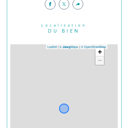
Localisation
DU BIEN
Leaflet
|
©
Maps
|
© OpenStreetMap
Jawg
+
−