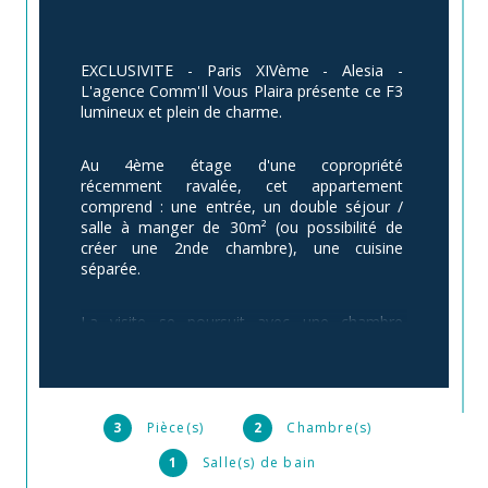
EXCLUSIVITE - Paris XIVème - Alesia - 
L'agence Comm'Il Vous Plaira présente ce F3 
lumineux et plein de charme.
Au 4ème étage d'une copropriété 
récemment ravalée, cet appartement 
comprend : une entrée, un double séjour / 
salle à manger de 30m² (ou possibilité de 
créer une 2nde chambre), une cuisine 
séparée.
La visite se poursuit avec une chambre 
donnant sur la cour, au calme, une salle 
d'eau avec WC et espace buanderie et 
rangements.
3
Pièce(s)
2
Chambre(s)
Une cave complète ce bien.
1
Salle(s) de bain