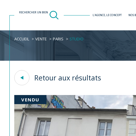
RECHERCHER UN BIEN
L'AGENCE, LE CONCEPT
NOS 
ACCUEIL
VENTE
PARIS
STUDIO
Acheter
Est
TYPE DE BIEN
de l'ancien
Retour aux résultats
75001 - Paris
VENDU