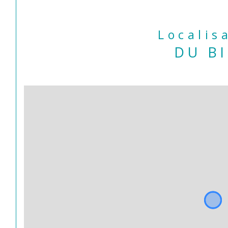
Localis
DU B