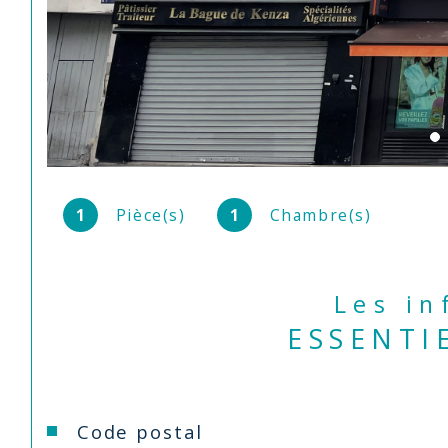
1
Pièce(s)
1
Chambre(s)
Les i
ESSENTI
Caractéristiques
Valeurs
Code postal