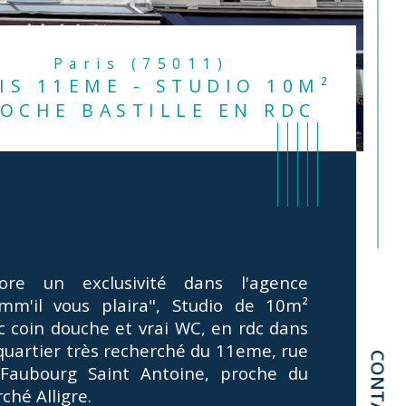
Paris (75011)
IS 11EME - STUDIO 10M²
OCHE BASTILLE EN RDC
ore un exclusivité dans l'agence 
mm'il vous plaira", Studio de 10m² 
c coin douche et vrai WC, en rdc dans 
quartier très recherché du 11eme, rue 
CONTACT
Faubourg Saint Antoine, proche du 
istiques
Valeurs
e
ché Alligre.