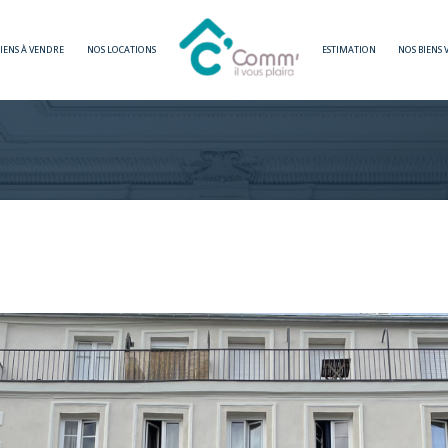
BIENS À VENDRE
NOS LOCATIONS
ESTIMATION
NOS BIENS
Voir les
0
annonces
imer
1
LOCALISATION
BUDGET