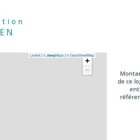
ation
IEN
Leaflet
|
©
Maps
|
© OpenStreetMap
Jawg
+
−
Montan
de ce l
ent
référen