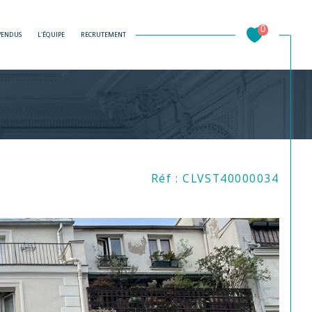
0
 VENDUS
L'ÉQUIPE
RECRUTEMENT
Filtrer
Réf : CLVST40000034
Réinitialiser les filtres