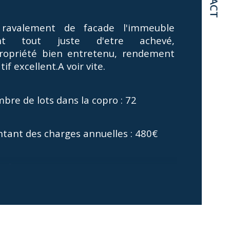
de salle d'eau
ravalement de facade l'immeuble 
ent tout juste d'etre achevé, 
sine
ropriété bien entretenu, rendement 
tif excellent.A voir vite.
de de chauffage
bre de lots dans la copro : 72
tant des charges annuelles : 480€
e fonciere 87€
 procédure en cours