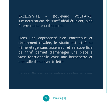
EXCLUSIVITE – Boulevard VOLTAIRE, 
lumineux studio de 11m² idéal étudiant, pied 
à terre ou bureau d'appoint.
Dans une copropriété bien entretenue et 
récemment ravalée, le studio est situé au 
4ème étage sans ascenseur et sa superficie 
de 11m² permet d'aménager une pièce à 
vivre fonctionnelle avec une kitchenette et 
une salle d'eau avec toilette.
Le chauffe-eau et le toilette sanibroyeur ont 
moins d'un an.
Exposé sud-est il est baigné de lumière dès le 
lever du soleil. 
1
Pièce(s)
L'appartement est équipé de la fibre et de 
double vitrage.