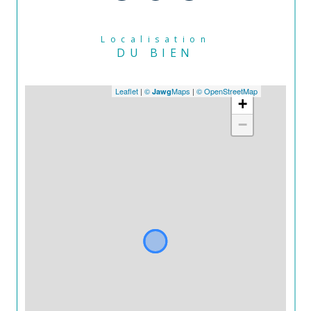
Localisation
DU BIEN
Leaflet
|
©
Maps
|
© OpenStreetMap
Jawg
+
−