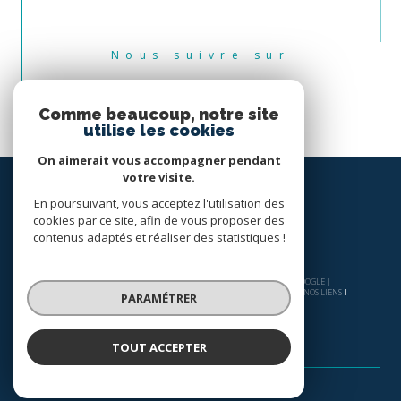
Nous suivre sur
Comme beaucoup, notre site
utilise les cookies
On aimerait vous accompagner pendant
votre visite.
En poursuivant, vous acceptez l'utilisation des
cookies par ce site, afin de vous proposer des
contenus adaptés et réaliser des statistiques !
© 2026 | TOUS DROITS RÉSERVÉS | TRADUCTION POWERED BY GOOGLE |
NOS HONORAIRES
PLAN DU SITE
MENTIONS LÉGALES
ADMIN
NOS LIENS
PARAMÉTRER
POLITIQUE RGPD
COOKIES
TOUT ACCEPTER