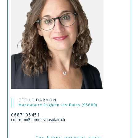
CÉCILE DARMON
Mandataire Enghien-les-Bains (95880)
0687105451
cdarmon@commilvousplaira.fr
Ces biens peuvent aussi