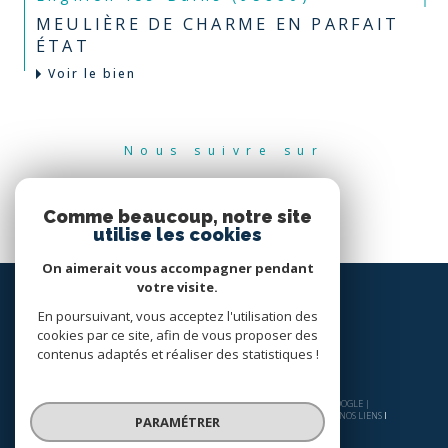
MEULIÈRE DE CHARME EN PARFAIT
ÉTAT
Voir le bien
Nous suivre sur
Comme beaucoup, notre site
utilise les cookies
On aimerait vous accompagner pendant
votre visite.
En poursuivant, vous acceptez l'utilisation des
cookies par ce site, afin de vous proposer des
contenus adaptés et réaliser des statistiques !
© 2026 | TOUS DROITS RÉSERVÉS | TRADUCTION POWERED BY GOOGLE |
NOS HONORAIRES
PLAN DU SITE
MENTIONS LÉGALES
ADMIN
NOS LIENS
PARAMÉTRER
POLITIQUE RGPD
COOKIES