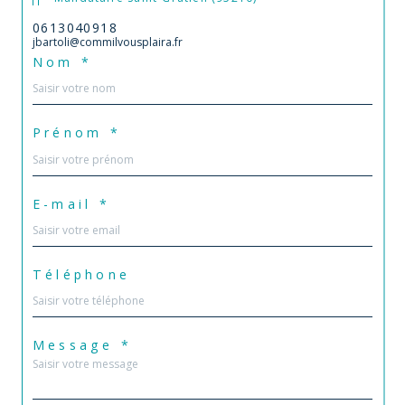
0613040918
jbartoli@commilvousplaira.fr
Nom *
Prénom *
E-mail *
Téléphone
Message *