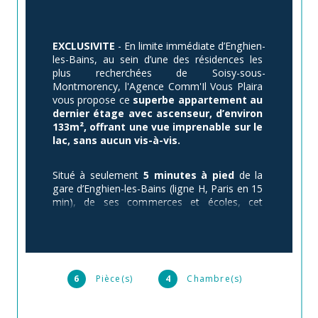
EXCLUSIVITE
 - En limite immédiate d’Enghien-
les-Bains, au sein d’une des résidences les 
plus recherchées de Soisy-sous-
Montmorency, l'Agence Comm'Il Vous Plaira 
vous propose ce 
superbe appartement au 
dernier étage avec ascenseur, d’environ 
133m², offrant une vue imprenable sur le 
lac, sans aucun vis-à-vis.
Situé à seulement 
5 minutes à pied
 de la 
gare d’Enghien-les-Bains (ligne H, Paris en 15 
min), de ses commerces et écoles, cet 
appartement traversant, baigné de lumière et 
exposé plein 
Sud
, vous séduira par son 
confort et son cadre de vie exceptionnel en 
bord de lac.
6
Pièce(s)
4
Chambre(s)
L'étage principaI se compose d'une 
entrée
, 
d’un 
double séjour spacieux
 ouvert sur un 
balcon
surplombant le lac
, d’une 
grande 