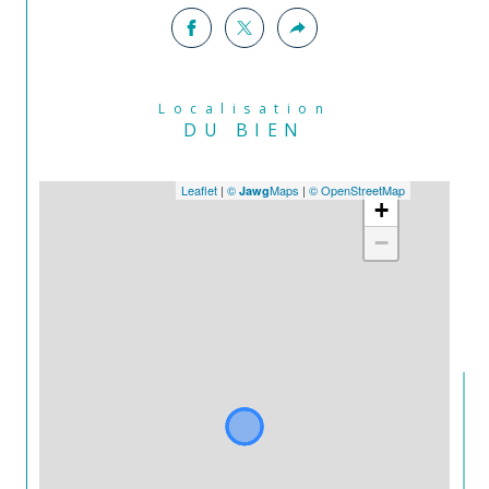
Localisation
DU BIEN
Leaflet
|
©
Maps
|
© OpenStreetMap
Jawg
+
−