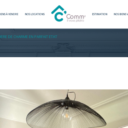
BIENS À VENDRE
NOS LOCATIONS
ESTIMATION
NOS BIENS
Voir les
3
annonces
IERE DE CHARME EN PARFAIT ETAT
imer
1
LOCALISATION
BUDGET
Bains
6 Pièces