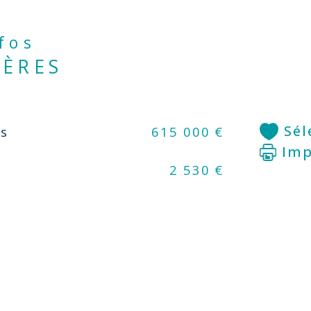
nfos
Au 
17m
IÈRES
13m
Le 
Sél
us
615 000 €
man
Imp
pl
2 530 €
pla
toi
sol
ra
bur
La 
gar