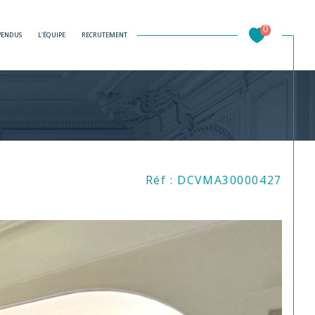
0
 VENDUS
L'ÉQUIPE
RECRUTEMENT
Filtrer
Réf : DCVMA30000427
Réinitialiser les filtres