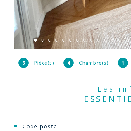
6
Pièce(s)
4
Chambre(s)
1
Les i
ESSENTI
Caractéristiques
Valeurs
Code postal