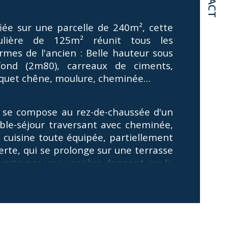
mbre de pièces
fiée sur une parcelle de 240m², cette 
lière de 125m² réunit tous les 
mbre de niveaux
rmes de l'ancien : Belle hauteur sous 
fond (2m80), carreaux de ciments, 
de salle de bains
quet chêne, moulure, cheminée…
e se compose au rez-de-chaussée d'un 
ble-séjour traversant avec cheminée, 
 cuisine toute équipée, partiellement 
erte, qui se prolonge sur une terrasse 
verte par une verrière donnant sur le 
din. Ce niveau est complété par un 
lette avec lave-main et un accès au 
s-sol total. Vous aurez quelques 
ches à descendre pour profiter du 
din d'environ 200m².