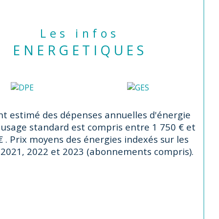
n entretenue, fibre, double vitrage.
Les infos
t à pied : Commerces du centre de 
ENERGETIQUES
uil, Groupe scolaire des 
tefontaines à 5min à pied ; centre 
le d'Enghien, écoles et collège privé 
re-Dame à 15 min à pied,
t estimé des dépenses annuelles d'énergie
r une visite ou plus de précisions, 
 usage standard est compris entre 1 750 € et
tactez Cécile Darmon de l’agence 
€ . Prix moyens des énergies indexés sur les
m’ il vous plaira – Enghien au 06 87 
2021, 2022 et 2023 (abonnements compris).
54 51
nonce proposée par un agent 
mercial