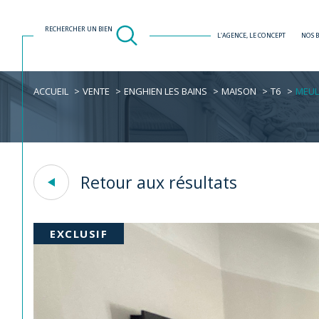
RECHERCHER UN BIEN
L'AGENCE, LE CONCEPT
NOS 
ACCUEIL
VENTE
ENGHIEN LES BAINS
MAISON
T6
MEUL
Acheter
Est
1
TYPE DE BIEN
de l'ancien
Retour aux résultats
Maison
95880 - Enghien-les-
EXCLUSIF