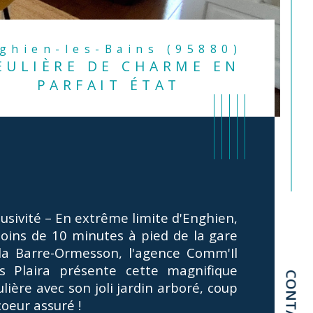
nghien-les-Bains (95880)
EULIÈRE DE CHARME EN
PARFAIT ÉTAT
lusivité – En extrême limite d'Enghien, 
oins de 10 minutes à pied de la gare 
la Barre-Ormesson, l'agence Comm'Il 
s Plaira présente cette magnifique 
CONTACT
lière avec son joli jardin arboré, coup 
istiques
Valeurs
mbre de chambre(s)
coeur assuré !