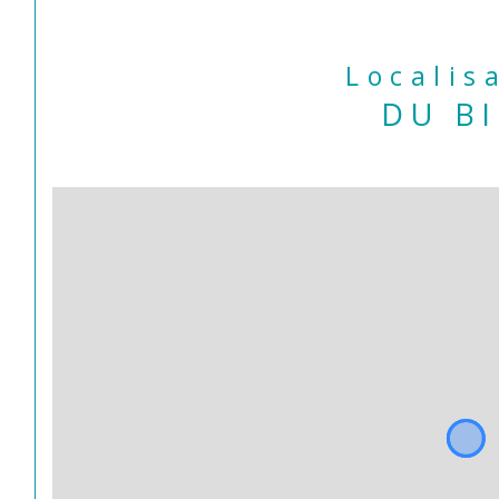
Localis
DU B