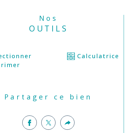
Nos
1er étage, une suite parentale de 
² avec salle d'eau, une chambre de 
OUTILS
², un bureau et un toilette.
dernier niveau comprend 2 chambres 
ectionner
Calculatrice
sardées avec une belle hauteur sous 
rimer
afond, toutes deux équipées de 
cards, et une salle de bain avec 
lettes. La maison bénéficie d'un sous-
 total avec différentes pièces de 
Partager ce bien
ngement dont une chambre ou un 
eau de 13m².
cour devant la maison permet de 
er une petite voiture. Maison très 