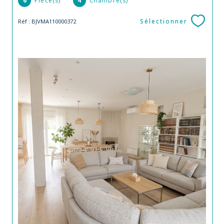
6
Pièce(s)
4
Chambre(s)
Sélectionner
Réf : BJVMA110000372