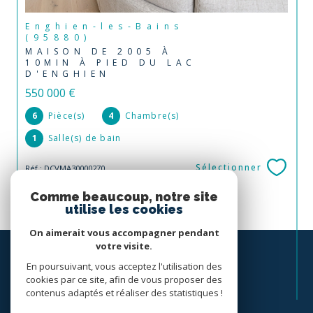
Enghien-les-Bains
(95880)
MAISON DE 2005 À
10MIN À PIED DU LAC
D'ENGHIEN
550 000 €
6
Pièce(s)
4
Chambre(s)
1
Salle(s) de bain
Sélectionner
Réf : DCVMA30000270
Comme beaucoup, notre site
utilise les cookies
On aimerait vous accompagner pendant
votre visite.
En poursuivant, vous acceptez l'utilisation des
cookies par ce site, afin de vous proposer des
contenus adaptés et réaliser des statistiques !