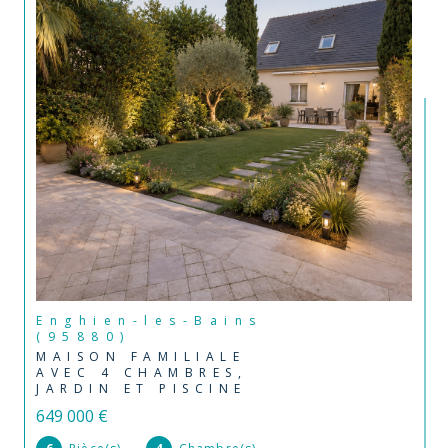
Enghien-les-Bains
(95880)
MAISON FAMILIALE
AVEC 4 CHAMBRES,
JARDIN ET PISCINE
649 000 €