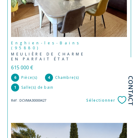
Enghien-les-Bains
(95880)
MEULIÈRE DE CHARME
EN PARFAIT ÉTAT
615 000 €
6
Pièce(s)
4
Chambre(s)
CONTACT
1
Salle(s) de bain
Sélectionner
Réf : DCVMA30000427