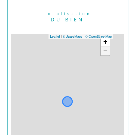
Localisation
DU BIEN
Leaflet
|
©
Maps
|
© OpenStreetMap
Jawg
+
−