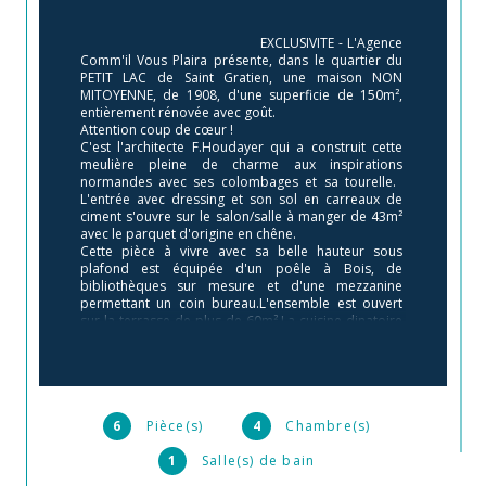
                                        EXCLUSIVITE - L'Agence 
Comm'il Vous Plaira présente, dans le quartier du 
PETIT LAC de Saint Gratien, une maison NON 
MITOYENNE, de 1908, d'une superficie de 150m², 
entièrement rénovée avec goût.

Attention coup de cœur ! 

C'est l'architecte F.Houdayer qui a construit cette 
meulière pleine de charme aux inspirations 
normandes avec ses colombages et sa tourelle.  
L'entrée avec dressing et son sol en carreaux de 
ciment s'ouvre sur le salon/salle à manger de 43m² 
avec le parquet d'origine en chêne.

Cette pièce à vivre avec sa belle hauteur sous 
plafond est équipée d'un poêle à Bois, de 
bibliothèques sur mesure et d'une mezzanine 
permettant un coin bureau.L'ensemble est ouvert 
sur la terrasse de plus de 60m².La cuisine dinatoire 
de 10m² restera toute équipée et permet d'accéder 
au sous-sol de 35m² disposant d’une buanderie 
avec évier et d'une cave à vin. Un cabinet de toilette 
se situe dans l'entrée. 

Au 1er niveau, 2 chambres de 17m² avec dressing, 
cheminées en marbre, parquet chêne, moulures 
6
Pièce(s)
4
Chambre(s)
d'origine et balcons. Une salle de bains avec toilette 
complète ce niveau. 

1
Salle(s) de bain
Le 2nd étage, parqueté avec du chêne massif, 