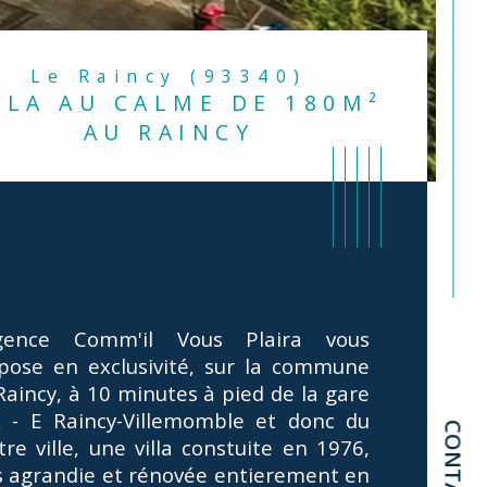
Le Raincy (93340)
LLA AU CALME DE 180M²
AU RAINCY
gence Comm'il Vous Plaira vous 
pose en exclusivité, sur la commune 
Raincy, à 10 minutes à pied de la gare 
 - E Raincy-Villemomble et donc du 
CONTACT
tre ville, une villa constuite en 1976, 
istiques
Valeurs
mbre de chambre(s)
s agrandie et rénovée entierement en 