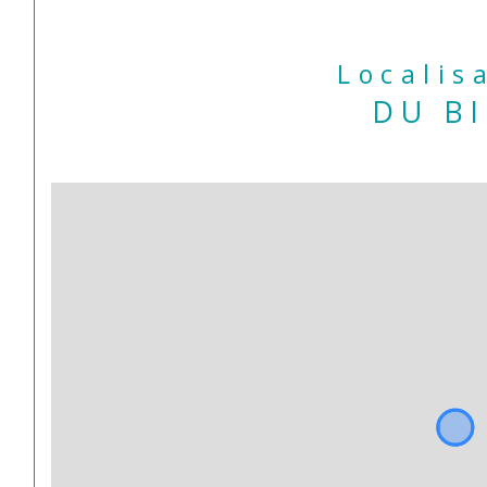
Localis
DU B