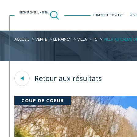
RECHERCHER UN BIEN
L'AGENCE, LE CONCEPT
NOS 
ACCUEIL
VENTE
LE RAINCY
VILLA
T5
VILLA AU CALME D
Acheter
Est
1
TYPE DE BIEN
de l'ancien
Retour aux résultats
Villa
93340 - Le Raincy
COUP DE COEUR