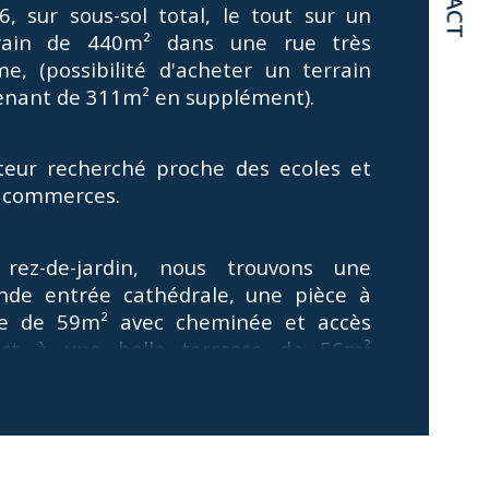
6, sur sous-sol total, le tout sur un 
rain de 440m² dans une rue très 
mbre de pièces
me, (possibilité d'acheter un terrain 
enant de 311m² en supplément).
mbre de niveaux
e
teur recherché proche des ecoles et 
 commerces.
rez-de-jardin, nous trouvons une 
nde entrée cathédrale, une pièce à 
re de 59m² avec cheminée et accès 
ect à une belle terrasse de 56m² 
éntée Ouest sans vis à vis, une cuisine 
arée entierement equipée, un wc, un 
ssing, une buanderie, un cagibi.