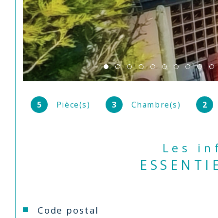
5
Pièce(s)
3
Chambre(s)
2
Les i
ESSENTI
Caractéristiques
Valeurs
Code postal