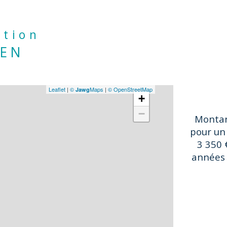
An
com
ation
IEN
Leaflet
|
©
Maps
|
© OpenStreetMap
Jawg
+
−
Montan
pour un
3 350 
années 