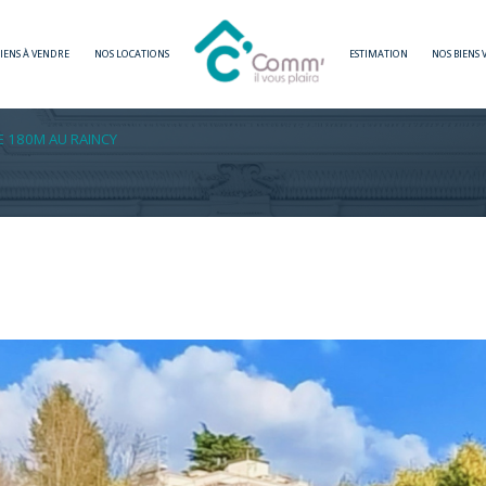
BIENS À VENDRE
NOS LOCATIONS
ESTIMATION
NOS BIENS
Voir les
1
annonces
E 180M AU RAINCY
imer
1
LOCALISATION
BUDGET
5 Pièces