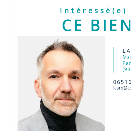
Intéressé(e)
CE BIEN
L
Mandataire Le
Pe
(94
0651
lcaro@c