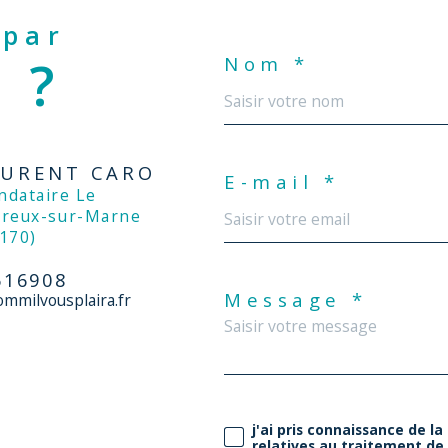
 par
 ?
Nom *
AURENT CARO
E-mail *
rreux-sur-Marne
170)
616908
Message *
ommilvousplaira.fr
j'ai pris connaissance de la
relatives au traitement de