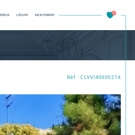
0
 VENDUS
L'ÉQUIPE
RECRUTEMENT
Filtrer
Réf : CLVVI40000214
Réinitialiser les filtres