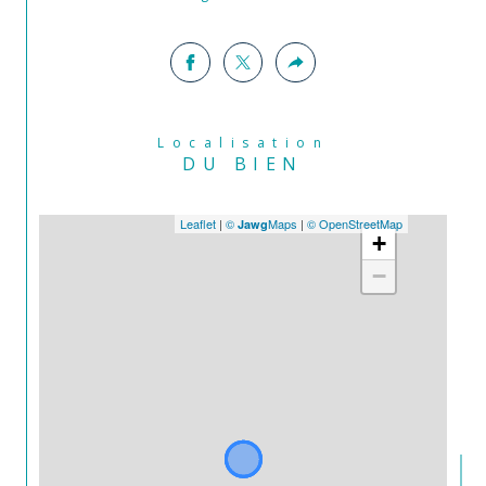
Localisation
DU BIEN
Leaflet
|
©
Maps
|
© OpenStreetMap
Jawg
+
−