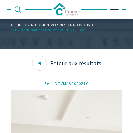
ACCUEIL
VENTE
MONTMORENCY
MAISON
T5
MAISON ENTIEREMENT RENOVEE AU SEIN D UN PARC
Retour aux résultats
Réf : DCVMA30000216