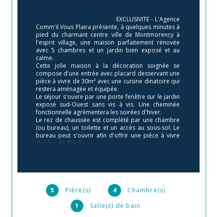
                                        EXCLUSIVITE - L'Agence 
Comm'il Vous Plaira présente, à quelques minutes à 
pied du charmant centre ville de Montmorency à 
l'esprit village, une maison parfaitement rénovée 
avec 5 chambres et un jardin bien exposé et au 
calme.

Cette jolie maison à la décoration soignée se 
compose d'une entrée avec placard desservant une 
pièce à vivre de 30m² avec une cuisine dinatoire qui 
restera aménagée et équipée.

Le séjour s'ouvre par une porte fenêtre sur le jardin 
exposé sud-Ouest sans vis à vis. Une cheminée 
fonctionnelle agrémentera les soirées d'hiver.

Le rez de chaussée est complété par une chambre 
(ou bureau), un toilette et un accès au sous-sol. Le 
bureau peut s'ouvrir afin d'offrir une pièce à vivre 
de plus de 40m².

Au 1er niveau, 3 chambres de 9, 16 et une de 14,5m² 
avec un grand dressing, une salle de bain et un 
toilette séparé.

Au 2ème niveau, une suite parentale de plus de 
20m² au sol avec un dressing sur mesure de part et 
d'autre du lit, une salle d'eau avec toilette et un 
5
Pièce(s)
4
Chambre(s)
bureau sur l'espace palier.

La maison est élevée sur un sous-sol total composé 
1
Salle(s) de bain
d'une buanderie et de plusieurs espaces de 