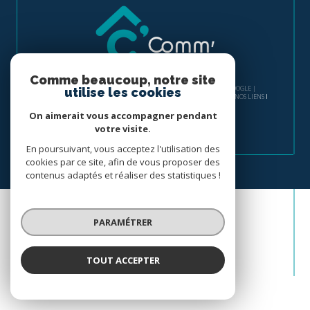
Comme beaucoup, notre site
© 2026 | TOUS DROITS RÉSERVÉS | TRADUCTION POWERED BY GOOGLE |
utilise les cookies
NOS HONORAIRES
PLAN DU SITE
MENTIONS LÉGALES
ADMIN
NOS LIENS
POLITIQUE RGPD
COOKIES
On aimerait vous accompagner pendant
votre visite.
En poursuivant, vous acceptez l'utilisation des
cookies par ce site, afin de vous proposer des
contenus adaptés et réaliser des statistiques !
PARAMÉTRER
TOUT ACCEPTER