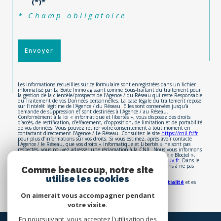
(*)*
* Champ obligatoire
Envoyer
Les informations recueillies sur ce formulaire sont enregistrées dans un fichier
informatisé par La Boite Immo agissant comme Sous-traitant du traitement pour
la gestion de la clientèle/prospects de l'Agence / du Réseau qui reste Responsable
du Traitement de vos Données personnelles. La base légale du traitement repose
sur l'intérêt légitime de l'Agence / du Réseau. Elles sont conservées jusqu'à
demande de suppression et sont destinées à l'Agence / au Réseau.
Conformément à la loi « informatique et libertés », vous disposez des droits
d’accès, de rectification, d’effacement, d’opposition, de limitation et de portabilité
de vos données. Vous pouvez retirer votre consentement à tout moment en
contactant directement l’Agence / Le Réseau. Consultez le site
https://cnil.fr/fr
pour plus d’informations sur vos droits. Si vous estimez, après avoir contacté
l'Agence / le Réseau, que vos droits « Informatique et Libertés » ne sont pas
respectés, vous pouvez adresser une réclamation à la CNIL. Nous vous informons
de l’existence de la liste d'opposition au démarchage téléphonique « Bloctel »,
sur laquelle vous pouvez vous inscrire ici :
https://www.bloctel.gouv.fr
. Dans le
cadre de la protection des Données personnelles, nous vous invitons à ne pas
Comme beaucoup, notre site
inscrire de Données sensibles dans le champ de saisie libre.
utilise les cookies
Ce site est protégé par reCAPTCHA, les
Politiques de Confidentialité
et es
Conditions d'utilisation
de Google s'appliquent.
On aimerait vous accompagner pendant
votre visite.
En poursuivant, vous acceptez l'utilisation des