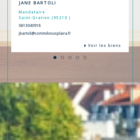
JANE BARTOLI
Mandataire
Saint-Gratien (95210 )
0613040918
jbartoli@commilvousplaira.fr
Voir les biens