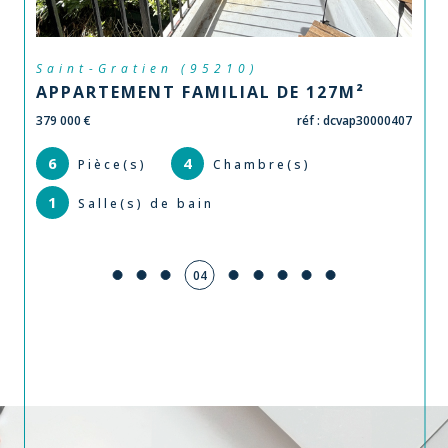
Saint-Gratien (95210)
APPARTEMENT FAMILIAL DE 127M²
379 000 €
réf : dcvap30000407
6
4
Pièce(s)
Chambre(s)
1
Salle(s) de bain
05