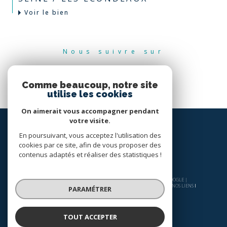
Voir le bien
Nous suivre sur
Comme beaucoup, notre site
utilise les cookies
On aimerait vous accompagner pendant
votre visite.
En poursuivant, vous acceptez l'utilisation des
cookies par ce site, afin de vous proposer des
contenus adaptés et réaliser des statistiques !
© 2026 | TOUS DROITS RÉSERVÉS | TRADUCTION POWERED BY GOOGLE |
NOS HONORAIRES
PLAN DU SITE
MENTIONS LÉGALES
ADMIN
NOS LIENS
PARAMÉTRER
POLITIQUE RGPD
COOKIES
TOUT ACCEPTER