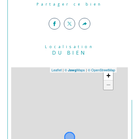
Partager ce bien
Localisation
DU BIEN
Leaflet
|
©
Maps
|
© OpenStreetMap
Jawg
+
−