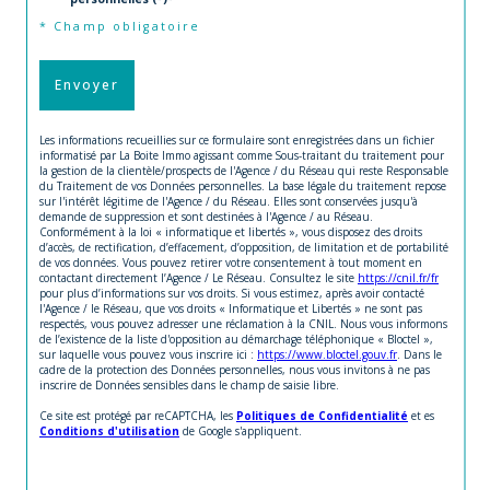
* Champ obligatoire
Envoyer
Les informations recueillies sur ce formulaire sont enregistrées dans un fichier
informatisé par La Boite Immo agissant comme Sous-traitant du traitement pour
la gestion de la clientèle/prospects de l'Agence / du Réseau qui reste Responsable
du Traitement de vos Données personnelles. La base légale du traitement repose
sur l'intérêt légitime de l'Agence / du Réseau. Elles sont conservées jusqu'à
demande de suppression et sont destinées à l'Agence / au Réseau.
Conformément à la loi « informatique et libertés », vous disposez des droits
d’accès, de rectification, d’effacement, d’opposition, de limitation et de portabilité
de vos données. Vous pouvez retirer votre consentement à tout moment en
contactant directement l’Agence / Le Réseau. Consultez le site
https://cnil.fr/fr
pour plus d’informations sur vos droits. Si vous estimez, après avoir contacté
l'Agence / le Réseau, que vos droits « Informatique et Libertés » ne sont pas
respectés, vous pouvez adresser une réclamation à la CNIL. Nous vous informons
de l’existence de la liste d'opposition au démarchage téléphonique « Bloctel »,
sur laquelle vous pouvez vous inscrire ici :
https://www.bloctel.gouv.fr
. Dans le
cadre de la protection des Données personnelles, nous vous invitons à ne pas
inscrire de Données sensibles dans le champ de saisie libre.
Ce site est protégé par reCAPTCHA, les
Politiques de Confidentialité
et es
Conditions d'utilisation
de Google s'appliquent.