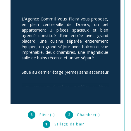
L'Agence Comm'il Vous Plaira vous propose, 
en plein centre-ville de Drancy, un bel 
appartement 3 pièces spacieux et bien 
agencé constitué d’une entrée avec grand 
placard, une cuisine séparée entièrement 
équipée, un grand séjour avec balcon et vue 
imprenable, deux chambres, une magnifique 
salle de bains récente et un wc séparé.
Situé au dernier étage (4eme) sans ascenseur.
Une cave saine et un box complètent ce bien.
Du côté des commodités, tout est à portée 
de mains :
3
Pièce(s)
2
Chambre(s)
-Transport avec la gare RER B – Drancy à 
1
Salle(s) de bain
1.5km et tramway 11 à quelques foulées.