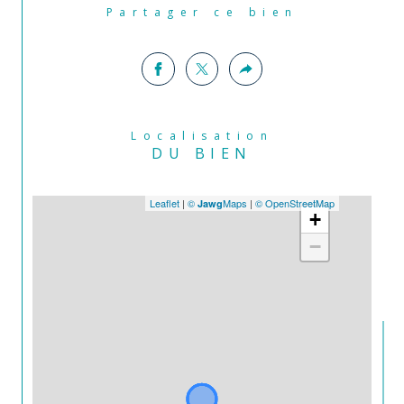
Partager ce bien
Localisation
DU BIEN
Leaflet
|
©
Maps
|
© OpenStreetMap
Jawg
+
−