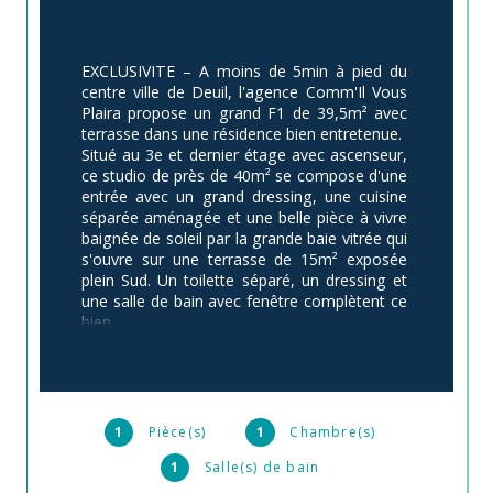
EXCLUSIVITE – A moins de 5min à pied du 
centre ville de Deuil, l'agence Comm'Il Vous 
Plaira propose un grand F1 de 39,5m² avec 
terrasse dans une résidence bien entretenue.
Situé au 3e et dernier étage avec ascenseur, 
ce studio de près de 40m² se compose d'une 
entrée avec un grand dressing, une cuisine 
séparée aménagée et une belle pièce à vivre 
baignée de soleil par la grande baie vitrée qui 
s'ouvre sur une terrasse de 15m² exposée 
plein Sud. Un toilette séparé, un dressing et 
une salle de bain avec fenêtre complètent ce 
bien.  
Après quelques agencements, il est possible 
de créer une chambre de 9m² et de basculer 
la cuisine dans la pièce à vivre. 
Charges de 280€/mois incluant le chauffage, 
l'eau chaude et froide, l'entretien des parties 
1
Pièce(s)
1
Chambre(s)
communes et des espaces verts. A noter que 
1
Salle(s) de bain
les charges incluent des travaux réalisés sur 
la chaufferie et qu'elles seront amenées à 