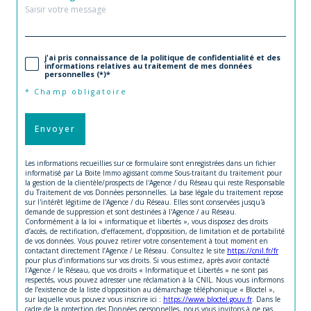
j'ai pris connaissance de la politique de confidentialité et des
informations relatives au traitement de mes données
personnelles (*)*
* Champ obligatoire
Envoyer
Les informations recueillies sur ce formulaire sont enregistrées dans un fichier
informatisé par La Boite Immo agissant comme Sous-traitant du traitement pour
la gestion de la clientèle/prospects de l'Agence / du Réseau qui reste Responsable
du Traitement de vos Données personnelles. La base légale du traitement repose
sur l'intérêt légitime de l'Agence / du Réseau. Elles sont conservées jusqu'à
demande de suppression et sont destinées à l'Agence / au Réseau.
Conformément à la loi « informatique et libertés », vous disposez des droits
d’accès, de rectification, d’effacement, d’opposition, de limitation et de portabilité
de vos données. Vous pouvez retirer votre consentement à tout moment en
contactant directement l’Agence / Le Réseau. Consultez le site
https://cnil.fr/fr
pour plus d’informations sur vos droits. Si vous estimez, après avoir contacté
l'Agence / le Réseau, que vos droits « Informatique et Libertés » ne sont pas
respectés, vous pouvez adresser une réclamation à la CNIL. Nous vous informons
de l’existence de la liste d'opposition au démarchage téléphonique « Bloctel »,
sur laquelle vous pouvez vous inscrire ici :
https://www.bloctel.gouv.fr
. Dans le
cadre de la protection des Données personnelles, nous vous invitons à ne pas